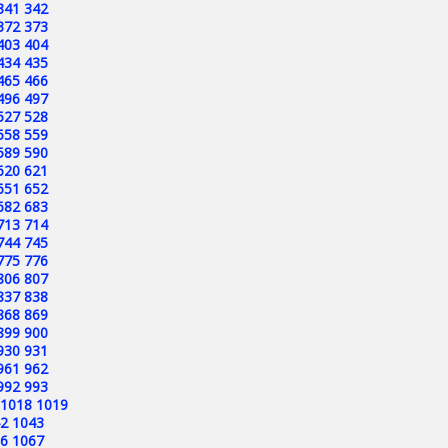
341
342
372
373
403
404
434
435
465
466
496
497
527
528
558
559
589
590
620
621
651
652
682
683
713
714
744
745
775
776
806
807
837
838
868
869
899
900
930
931
961
962
992
993
1018
1019
2
1043
6
1067