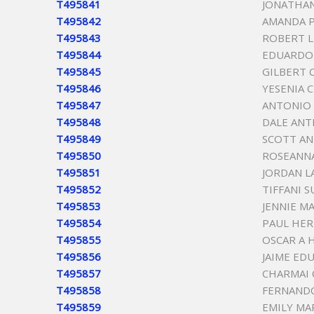
T495841
JONATHAN
T495842
AMANDA P
T495843
ROBERT L
T495844
EDUARDO
T495845
GILBERT 
T495846
YESENIA C
T495847
ANTONIO 
T495848
DALE ANT
T495849
SCOTT A
T495850
ROSEANN
T495851
JORDAN L
T495852
TIFFANI 
T495853
JENNIE M
T495854
PAUL HE
T495855
OSCAR A 
T495856
JAIME ED
T495857
CHARMAI
T495858
FERNANDO
T495859
EMILY MA