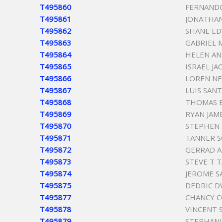
T495860
FERNANDO
T495861
JONATHAN
T495862
SHANE ED
T495863
GABRIEL 
T495864
HELEN A
T495865
ISRAEL J
T495866
LOREN NE
T495867
LUIS SAN
T495868
THOMAS 
T495869
RYAN JAM
T495870
STEPHEN 
T495871
TANNER S
T495872
GERRAD A
T495873
STEVE T 
T495874
JEROME S
T495875
DEDRIC D
T495877
CHANCY C
T495878
VINCENT 
T495879
STEPHANI