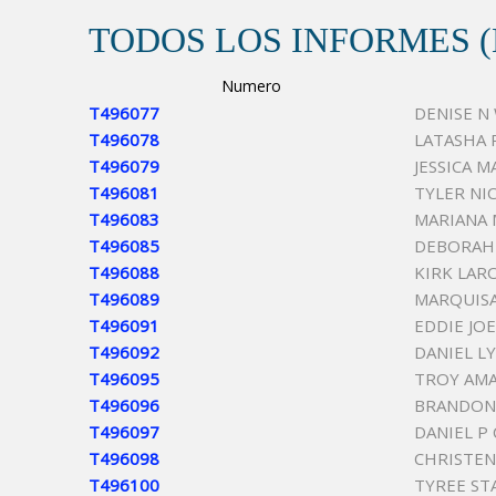
TODOS LOS INFORMES 
Numero
T496077
DENISE N
T496078
LATASHA 
T496079
JESSICA 
T496081
TYLER NI
T496083
MARIANA
T496085
DEBORAH 
T496088
KIRK LAR
T496089
MARQUISA
T496091
EDDIE JO
T496092
DANIEL L
T496095
TROY AM
T496096
BRANDON
T496097
DANIEL P
T496098
CHRISTEN
T496100
TYREE S