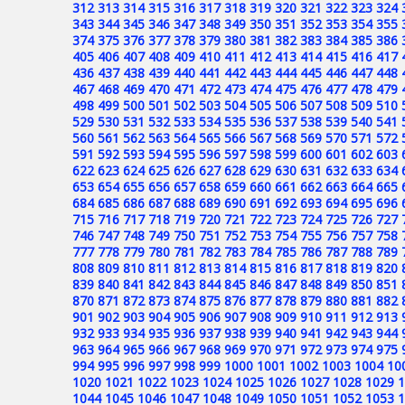
312
313
314
315
316
317
318
319
320
321
322
323
324
343
344
345
346
347
348
349
350
351
352
353
354
355
374
375
376
377
378
379
380
381
382
383
384
385
386
405
406
407
408
409
410
411
412
413
414
415
416
417
436
437
438
439
440
441
442
443
444
445
446
447
448
467
468
469
470
471
472
473
474
475
476
477
478
479
498
499
500
501
502
503
504
505
506
507
508
509
510
529
530
531
532
533
534
535
536
537
538
539
540
541
560
561
562
563
564
565
566
567
568
569
570
571
572
591
592
593
594
595
596
597
598
599
600
601
602
603
622
623
624
625
626
627
628
629
630
631
632
633
634
653
654
655
656
657
658
659
660
661
662
663
664
665
684
685
686
687
688
689
690
691
692
693
694
695
696
715
716
717
718
719
720
721
722
723
724
725
726
727
746
747
748
749
750
751
752
753
754
755
756
757
758
777
778
779
780
781
782
783
784
785
786
787
788
789
808
809
810
811
812
813
814
815
816
817
818
819
820
839
840
841
842
843
844
845
846
847
848
849
850
851
870
871
872
873
874
875
876
877
878
879
880
881
882
901
902
903
904
905
906
907
908
909
910
911
912
913
932
933
934
935
936
937
938
939
940
941
942
943
944
963
964
965
966
967
968
969
970
971
972
973
974
975
994
995
996
997
998
999
1000
1001
1002
1003
1004
10
1020
1021
1022
1023
1024
1025
1026
1027
1028
1029
1
1044
1045
1046
1047
1048
1049
1050
1051
1052
1053
1