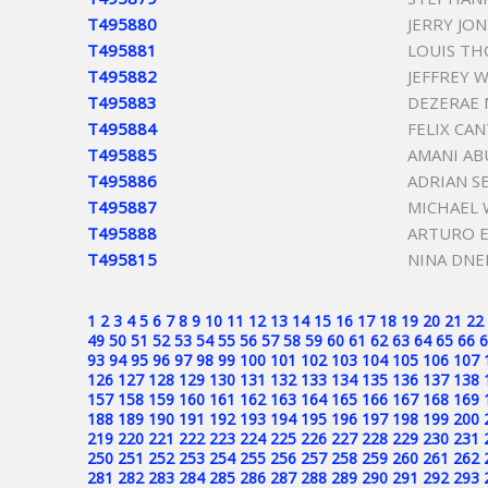
T495880
JERRY JON
T495881
LOUIS TH
T495882
JEFFREY 
T495883
DEZERAE
T495884
FELIX CA
T495885
AMANI AB
T495886
ADRIAN S
T495887
MICHAEL 
T495888
ARTURO E
T495815
NINA DNE
1
2
3
4
5
6
7
8
9
10
11
12
13
14
15
16
17
18
19
20
21
22
49
50
51
52
53
54
55
56
57
58
59
60
61
62
63
64
65
66
6
93
94
95
96
97
98
99
100
101
102
103
104
105
106
107
126
127
128
129
130
131
132
133
134
135
136
137
138
157
158
159
160
161
162
163
164
165
166
167
168
169
188
189
190
191
192
193
194
195
196
197
198
199
200
219
220
221
222
223
224
225
226
227
228
229
230
231
250
251
252
253
254
255
256
257
258
259
260
261
262
281
282
283
284
285
286
287
288
289
290
291
292
293