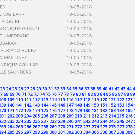
ES
10-05-2018
OMAS BARR
10-05-2018
W ALGUIRE
10-05-2018
 MONIQUE GRANDI
10-05-2018
NTU MEDRANO
10-05-2018
UBAKAR
10-05-2018
EVERIANO RUBIO
10-05-2018
W MARTINEZ
10-05-2018
NRIQUE AGUILAR
10-05-2018
LLE SAUNDERS
10-05-2018
23
24
25
26
27
28
29
30
31
32
33
34
35
36
37
38
39
40
41
42
43
44
4
7
68
69
70
71
72
73
74
75
76
77
78
79
80
81
82
83
84
85
86
87
88
89
108
109
110
111
112
113
114
115
116
117
118
119
120
121
122
123
139
140
141
142
143
144
145
146
147
148
149
150
151
152
153
154
170
171
172
173
174
175
176
177
178
179
180
181
182
183
184
185
201
202
203
204
205
206
207
208
209
210
211
212
213
214
215
216
232
233
234
235
236
237
238
239
240
241
242
243
244
245
246
247
263
264
265
266
267
268
269
270
271
272
273
274
275
276
277
278
294
295
296
297
298
299
300
301
302
303
304
305
306
307
308
309