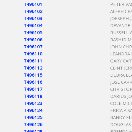
T496101
PETER VA
T496102
ALFRED R
T496103
JOESEPH 
T496104
DEVANTE
T496105
RUSSELL 
T496106
RASHID 
T496107
JOHN CHR
T496110
LEANDRA 
T496111
GARY CAR
T496112
CLINT JE
T496115
DEBRA L
T496116
JOSE CAR
T496117
CHRISTO
T496118
DARIUS J
T496123
COLE MIC
T496124
ERICA A 
T496125
RANDY EL
T496126
DOUGLAS
T496128
BRENDA M