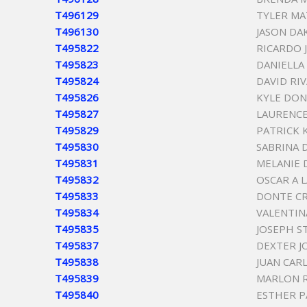
T496129
TYLER M
T496130
JASON DA
T495822
RICARDO 
T495823
DANIELLA
T495824
DAVID RIV
T495826
KYLE DON
T495827
LAURENCE
T495829
PATRICK 
T495830
SABRINA 
T495831
MELANIE 
T495832
OSCAR A 
T495833
DONTE C
T495834
VALENTIN
T495835
JOSEPH S
T495837
DEXTER 
T495838
JUAN CAR
T495839
MARLON 
T495840
ESTHER P