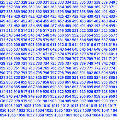
325
326
327
328
329
330
331
332
333
334
335
336
337
338
339
340
356
357
358
359
360
361
362
363
364
365
366
367
368
369
370
371
387
388
389
390
391
392
393
394
395
396
397
398
399
400
401
402
418
419
420
421
422
423
424
425
426
427
428
429
430
431
432
433
449
450
451
452
453
454
455
456
457
458
459
460
461
462
463
464
480
481
482
483
484
485
486
487
488
489
490
491
492
493
494
495
511
512
513
514
515
516
517
518
519
520
521
522
523
524
525
526
542
543
544
545
546
547
548
549
550
551
552
553
554
555
556
557
573
574
575
576
577
578
579
580
581
582
583
584
585
586
587
588
604
605
606
607
608
609
610
611
612
613
614
615
616
617
618
619
635
636
637
638
639
640
641
642
643
644
645
646
647
648
649
650
666
667
668
669
670
671
672
673
674
675
676
677
678
679
680
681
697
698
699
700
701
702
703
704
705
706
707
708
709
710
711
712
728
729
730
731
732
733
734
735
736
737
738
739
740
741
742
743
759
760
761
762
763
764
765
766
767
768
769
770
771
772
773
774
790
791
792
793
794
795
796
797
798
799
800
801
802
803
804
805
821
822
823
824
825
826
827
828
829
830
831
832
833
834
835
836
852
853
854
855
856
857
858
859
860
861
862
863
864
865
866
867
883
884
885
886
887
888
889
890
891
892
893
894
895
896
897
898
914
915
916
917
918
919
920
921
922
923
924
925
926
927
928
929
945
946
947
948
949
950
951
952
953
954
955
956
957
958
959
960
976
977
978
979
980
981
982
983
984
985
986
987
988
989
990
991
05
1006
1007
1008
1009
1010
1011
1012
1013
1014
1015
1016
1017
030
1031
1032
1033
1034
1035
1036
1037
1038
1039
1040
1041
104
054
1055
1056
1057
1058
1059
1060
1061
1062
1063
1064
1065
106