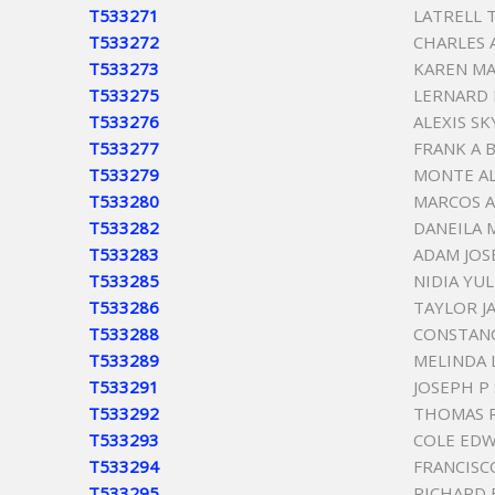
T533271
LATRELL 
T533272
CHARLES 
T533273
KAREN M
T533275
LERNARD 
T533276
ALEXIS S
T533277
FRANK A 
T533279
MONTE A
T533280
MARCOS 
T533282
DANEILA 
T533283
ADAM JOS
T533285
NIDIA YU
T533286
TAYLOR J
T533288
CONSTANC
T533289
MELINDA 
T533291
JOSEPH P
T533292
THOMAS R
T533293
COLE ED
T533294
FRANCISC
T533295
RICHARD 