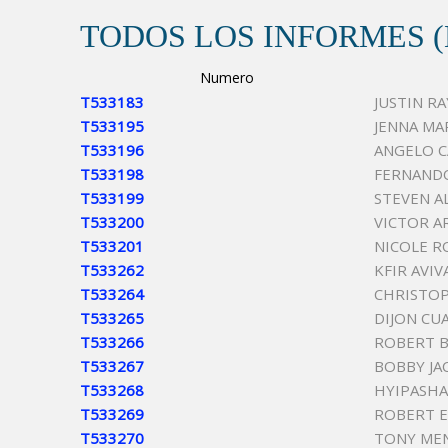
TODOS LOS INFORMES 
Numero
T533183
JUSTIN R
T533195
JENNA MA
T533196
ANGELO C
T533198
FERNAND
T533199
STEVEN A
T533200
VICTOR 
T533201
NICOLE R
T533262
KFIR AVI
T533264
CHRISTOP
T533265
DIJON CU
T533266
ROBERT B
T533267
BOBBY J
T533268
HYIPASHA
T533269
ROBERT 
T533270
TONY ME