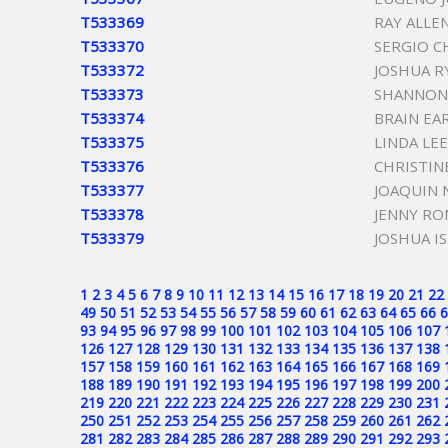
T533369
RAY ALLE
T533370
SERGIO C
T533372
JOSHUA R
T533373
SHANNON
T533374
BRAIN EA
T533375
LINDA LE
T533376
CHRISTIN
T533377
JOAQUIN 
T533378
JENNY R
T533379
JOSHUA I
1
2
3
4
5
6
7
8
9
10
11
12
13
14
15
16
17
18
19
20
21
22
49
50
51
52
53
54
55
56
57
58
59
60
61
62
63
64
65
66
6
93
94
95
96
97
98
99
100
101
102
103
104
105
106
107
126
127
128
129
130
131
132
133
134
135
136
137
138
157
158
159
160
161
162
163
164
165
166
167
168
169
188
189
190
191
192
193
194
195
196
197
198
199
200
219
220
221
222
223
224
225
226
227
228
229
230
231
250
251
252
253
254
255
256
257
258
259
260
261
262
281
282
283
284
285
286
287
288
289
290
291
292
293