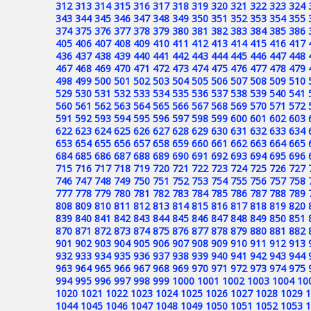
312
313
314
315
316
317
318
319
320
321
322
323
324
343
344
345
346
347
348
349
350
351
352
353
354
355
374
375
376
377
378
379
380
381
382
383
384
385
386
405
406
407
408
409
410
411
412
413
414
415
416
417
436
437
438
439
440
441
442
443
444
445
446
447
448
467
468
469
470
471
472
473
474
475
476
477
478
479
498
499
500
501
502
503
504
505
506
507
508
509
510
529
530
531
532
533
534
535
536
537
538
539
540
541
560
561
562
563
564
565
566
567
568
569
570
571
572
591
592
593
594
595
596
597
598
599
600
601
602
603
622
623
624
625
626
627
628
629
630
631
632
633
634
653
654
655
656
657
658
659
660
661
662
663
664
665
684
685
686
687
688
689
690
691
692
693
694
695
696
715
716
717
718
719
720
721
722
723
724
725
726
727
746
747
748
749
750
751
752
753
754
755
756
757
758
777
778
779
780
781
782
783
784
785
786
787
788
789
808
809
810
811
812
813
814
815
816
817
818
819
820
839
840
841
842
843
844
845
846
847
848
849
850
851
870
871
872
873
874
875
876
877
878
879
880
881
882
901
902
903
904
905
906
907
908
909
910
911
912
913
932
933
934
935
936
937
938
939
940
941
942
943
944
963
964
965
966
967
968
969
970
971
972
973
974
975
994
995
996
997
998
999
1000
1001
1002
1003
1004
10
1020
1021
1022
1023
1024
1025
1026
1027
1028
1029
1
1044
1045
1046
1047
1048
1049
1050
1051
1052
1053
1