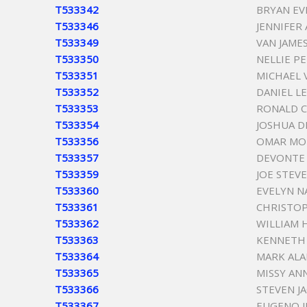
T533342
BRYAN EV
T533346
JENNIFER
T533349
VAN JAME
T533350
NELLIE P
T533351
MICHAEL
T533352
DANIEL L
T533353
RONALD C
T533354
JOSHUA 
T533356
OMAR MO
T533357
DEVONTE
T533359
JOE STEV
T533360
EVELYN N
T533361
CHRISTOP
T533362
WILLIAM 
T533363
KENNETH
T533364
MARK ALA
T533365
MISSY AN
T533366
STEVEN J
T533367
EUGENO J