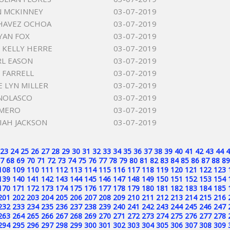
N MCKINNEY
03-07-2019
HAVEZ OCHOA
03-07-2019
YAN FOX
03-07-2019
 KELLY HERRE
03-07-2019
RL EASON
03-07-2019
E FARRELL
03-07-2019
E LYN MILLER
03-07-2019
NOLASCO
03-07-2019
OMERO
03-07-2019
SIAH JACKSON
03-07-2019
23
24
25
26
27
28
29
30
31
32
33
34
35
36
37
38
39
40
41
42
43
44
4
7
68
69
70
71
72
73
74
75
76
77
78
79
80
81
82
83
84
85
86
87
88
89
108
109
110
111
112
113
114
115
116
117
118
119
120
121
122
123
139
140
141
142
143
144
145
146
147
148
149
150
151
152
153
154
170
171
172
173
174
175
176
177
178
179
180
181
182
183
184
185
201
202
203
204
205
206
207
208
209
210
211
212
213
214
215
216
232
233
234
235
236
237
238
239
240
241
242
243
244
245
246
247
263
264
265
266
267
268
269
270
271
272
273
274
275
276
277
278
294
295
296
297
298
299
300
301
302
303
304
305
306
307
308
309