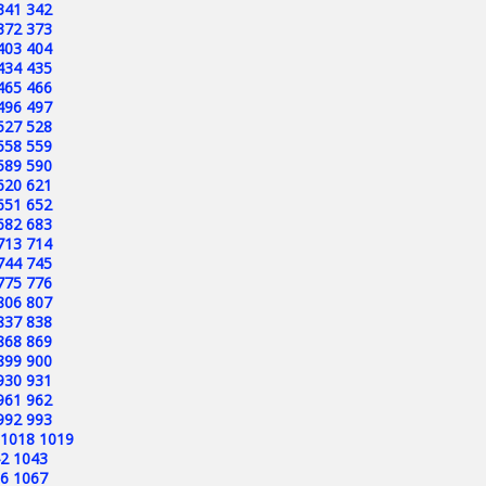
341
342
372
373
403
404
434
435
465
466
496
497
527
528
558
559
589
590
620
621
651
652
682
683
713
714
744
745
775
776
806
807
837
838
868
869
899
900
930
931
961
962
992
993
1018
1019
2
1043
6
1067