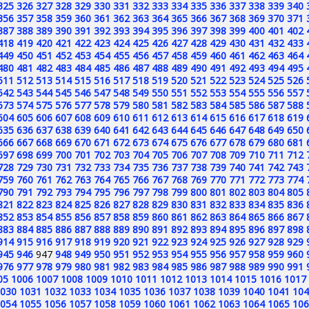
325
326
327
328
329
330
331
332
333
334
335
336
337
338
339
340
356
357
358
359
360
361
362
363
364
365
366
367
368
369
370
371
387
388
389
390
391
392
393
394
395
396
397
398
399
400
401
402
418
419
420
421
422
423
424
425
426
427
428
429
430
431
432
433
449
450
451
452
453
454
455
456
457
458
459
460
461
462
463
464
480
481
482
483
484
485
486
487
488
489
490
491
492
493
494
495
511
512
513
514
515
516
517
518
519
520
521
522
523
524
525
526
542
543
544
545
546
547
548
549
550
551
552
553
554
555
556
557
573
574
575
576
577
578
579
580
581
582
583
584
585
586
587
588
604
605
606
607
608
609
610
611
612
613
614
615
616
617
618
619
635
636
637
638
639
640
641
642
643
644
645
646
647
648
649
650
666
667
668
669
670
671
672
673
674
675
676
677
678
679
680
681
697
698
699
700
701
702
703
704
705
706
707
708
709
710
711
712
728
729
730
731
732
733
734
735
736
737
738
739
740
741
742
743
759
760
761
762
763
764
765
766
767
768
769
770
771
772
773
774
790
791
792
793
794
795
796
797
798
799
800
801
802
803
804
805
821
822
823
824
825
826
827
828
829
830
831
832
833
834
835
836
852
853
854
855
856
857
858
859
860
861
862
863
864
865
866
867
883
884
885
886
887
888
889
890
891
892
893
894
895
896
897
898
914
915
916
917
918
919
920
921
922
923
924
925
926
927
928
929
945
946
947
948
949
950
951
952
953
954
955
956
957
958
959
960
976
977
978
979
980
981
982
983
984
985
986
987
988
989
990
991
05
1006
1007
1008
1009
1010
1011
1012
1013
1014
1015
1016
1017
030
1031
1032
1033
1034
1035
1036
1037
1038
1039
1040
1041
104
054
1055
1056
1057
1058
1059
1060
1061
1062
1063
1064
1065
106