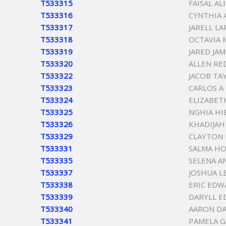
T533315
FAISAL A
T533316
CYNTHIA 
T533317
JARELL L
T533318
OCTAVIA 
T533319
JARED JA
T533320
ALLEN R
T533322
JACOB TA
T533323
CARLOS A
T533324
ELIZABET
T533325
NGHIA HI
T533326
KHADIJAH
T533329
CLAYTON
T533331
SALMA H
T533335
SELENA A
T533337
JOSHUA L
T533338
ERIC EDW
T533339
DARYLL E
T533340
AARON DA
T533341
PAMELA G