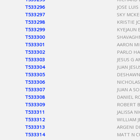
T533296
JOSE LUI
T533297
SKY MCK
T533298
KRISTIE 
T533299
KYEJAUN
T533300
SHAVAGHN
T533301
AARON MI
T533302
PARLO H
T533303
JESUS G 
T533304
JUAN JESU
T533305
DESHAWN
T533306
NICHOLA
T533307
JUAN A SO
T533308
DANIEL 
T533309
ROBERT B
T533311
JALISSA 
T533312
WILLIAM 
T533313
ARGENI D
T533314
MATT N C