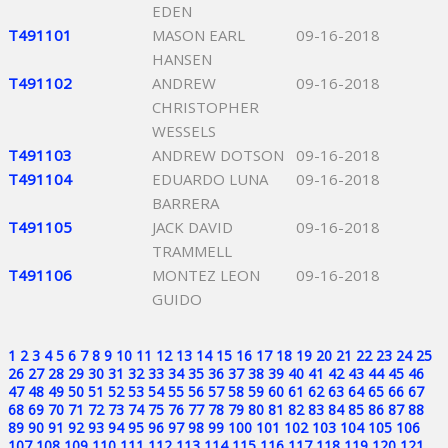
EDEN
T491101
MASON EARL
09-16-2018
HANSEN
T491102
ANDREW
09-16-2018
CHRISTOPHER
WESSELS
T491103
ANDREW DOTSON
09-16-2018
T491104
EDUARDO LUNA
09-16-2018
BARRERA
T491105
JACK DAVID
09-16-2018
TRAMMELL
T491106
MONTEZ LEON
09-16-2018
GUIDO
1
2
3
4
5
6
7
8
9
10
11
12
13
14
15
16
17
18
19
20
21
22
23
24
25
26
27
28
29
30
31
32
33
34
35
36
37
38
39
40
41
42
43
44
45
46
47
48
49
50
51
52
53
54
55
56
57
58
59
60
61
62
63
64
65
66
67
68
69
70
71
72
73
74
75
76
77
78
79
80
81
82
83
84
85
86
87
88
89
90
91
92
93
94
95
96
97
98
99
100
101
102
103
104
105
106
107
108
109
110
111
112
113
114
115
116
117
118
119
120
121