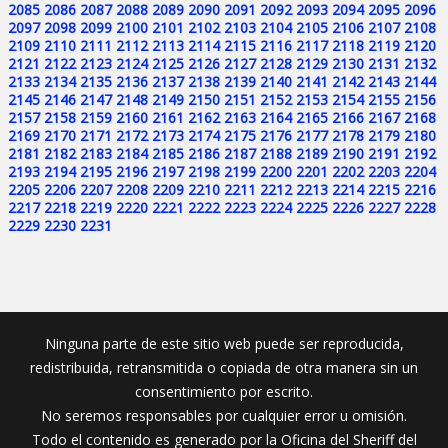
2085
2086
2087
2088
2089
2090
2091
2092
2093
2094
2095
2096
2097
2098
2099
2100
2101
2102
2103
2104
2105
2106
2107
2108
2109
2110
2111
2112
2113
2114
2115
2116
2117
2118
2119
2120
2121
2122
2123
2124
2125
2126
2127
2128
2129
2130
2131
2132
2133
2134
2135
2136
2137
2138
2139
2140
2141
2142
2143
2144
2145
2146
2147
2148
2149
2150
2151
2152
2153
2154
2155
2156
2157
2158
2159
2160
2161
2162
2163
2164
2165
2166
2167
2168
2169
2170
2171
2172
2173
2174
2175
2176
2177
2178
2179
2180
2181
2182
2183
2184
2185
2186
2187
2188
2189
2190
2191
2192
2193
2194
2195
2196
2197
2198
2199
2200
2201
2202
2203
2204
2205
2206
2207
2208
2209
2210
2211
2212
2213
2214
2215
2216
2217
2218
2219
2220
2221
2222
2223
2224
2225
2226
2227
2228
2229
2230
2231
Ninguna parte de este sitio web puede ser reproducida,
redistribuida, retransmitida o copiada de otra manera sin un
consentimiento por escrito.
No seremos responsables por cualquier error u omisión.
Todo el contenido es generado por la Oficina del Sheriff del