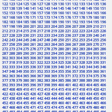
122
123
124
125
126
127
128
129
130
131
132
133
134
135
136
137
138
139
140
141
142
143
144
145
146
147
148
149
150
151
152
153
154
155
156
157
158
159
160
161
162
163
164
165
166
167
168
169
170
171
172
173
174
175
176
177
178
179
180
181
182
183
184
185
186
187
188
189
190
191
192
193
194
195
196
197
198
199
200
201
202
203
204
205
206
207
208
209
210
211
212
213
214
215
216
217
218
219
220
221
222
223
224
225
226
227
228
229
230
231
232
233
234
235
236
237
238
239
240
241
242
243
244
245
246
247
248
249
250
251
252
253
254
255
256
257
258
259
260
261
262
263
264
265
266
267
268
269
270
271
272
273
274
275
276
277
278
279
280
281
282
283
284
285
286
287
288
289
290
291
292
293
294
295
296
297
298
299
300
301
302
303
304
305
306
307
308
309
310
311
312
313
314
315
316
317
318
319
320
321
322
323
324
325
326
327
328
329
330
331
332
333
334
335
336
337
338
339
340
341
342
343
344
345
346
347
348
349
350
351
352
353
354
355
356
357
358
359
360
361
362
363
364
365
366
367
368
369
370
371
372
373
374
375
376
377
378
379
380
381
382
383
384
385
386
387
388
389
390
391
392
393
394
395
396
397
398
399
400
401
402
403
404
405
406
407
408
409
410
411
412
413
414
415
416
417
418
419
420
421
422
423
424
425
426
427
428
429
430
431
432
433
434
435
436
437
438
439
440
441
442
443
444
445
446
447
448
449
450
451
452
453
454
455
456
457
458
459
460
461
462
463
464
465
466
467
468
469
470
471
472
473
474
475
476
477
478
479
480
481
482
483
484
485
486
487
488
489
490
491
492
493
494
495
496