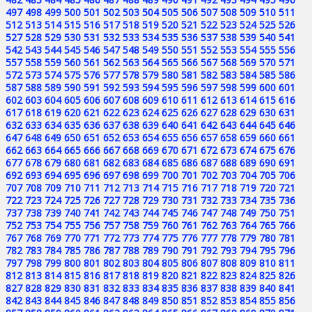
497
498
499
500
501
502
503
504
505
506
507
508
509
510
511
512
513
514
515
516
517
518
519
520
521
522
523
524
525
526
527
528
529
530
531
532
533
534
535
536
537
538
539
540
541
542
543
544
545
546
547
548
549
550
551
552
553
554
555
556
557
558
559
560
561
562
563
564
565
566
567
568
569
570
571
572
573
574
575
576
577
578
579
580
581
582
583
584
585
586
587
588
589
590
591
592
593
594
595
596
597
598
599
600
601
602
603
604
605
606
607
608
609
610
611
612
613
614
615
616
617
618
619
620
621
622
623
624
625
626
627
628
629
630
631
632
633
634
635
636
637
638
639
640
641
642
643
644
645
646
647
648
649
650
651
652
653
654
655
656
657
658
659
660
661
662
663
664
665
666
667
668
669
670
671
672
673
674
675
676
677
678
679
680
681
682
683
684
685
686
687
688
689
690
691
692
693
694
695
696
697
698
699
700
701
702
703
704
705
706
707
708
709
710
711
712
713
714
715
716
717
718
719
720
721
722
723
724
725
726
727
728
729
730
731
732
733
734
735
736
737
738
739
740
741
742
743
744
745
746
747
748
749
750
751
752
753
754
755
756
757
758
759
760
761
762
763
764
765
766
767
768
769
770
771
772
773
774
775
776
777
778
779
780
781
782
783
784
785
786
787
788
789
790
791
792
793
794
795
796
797
798
799
800
801
802
803
804
805
806
807
808
809
810
811
812
813
814
815
816
817
818
819
820
821
822
823
824
825
826
827
828
829
830
831
832
833
834
835
836
837
838
839
840
841
842
843
844
845
846
847
848
849
850
851
852
853
854
855
856