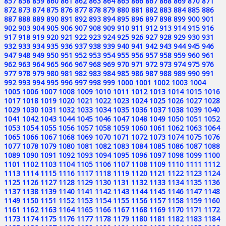
857
858
859
860
861
862
863
864
865
866
867
868
869
870
871
872
873
874
875
876
877
878
879
880
881
882
883
884
885
886
887
888
889
890
891
892
893
894
895
896
897
898
899
900
901
902
903
904
905
906
907
908
909
910
911
912
913
914
915
916
917
918
919
920
921
922
923
924
925
926
927
928
929
930
931
932
933
934
935
936
937
938
939
940
941
942
943
944
945
946
947
948
949
950
951
952
953
954
955
956
957
958
959
960
961
962
963
964
965
966
967
968
969
970
971
972
973
974
975
976
977
978
979
980
981
982
983
984
985
986
987
988
989
990
991
992
993
994
995
996
997
998
999
1000
1001
1002
1003
1004
1005
1006
1007
1008
1009
1010
1011
1012
1013
1014
1015
1016
1017
1018
1019
1020
1021
1022
1023
1024
1025
1026
1027
1028
1029
1030
1031
1032
1033
1034
1035
1036
1037
1038
1039
1040
1041
1042
1043
1044
1045
1046
1047
1048
1049
1050
1051
1052
1053
1054
1055
1056
1057
1058
1059
1060
1061
1062
1063
1064
1065
1066
1067
1068
1069
1070
1071
1072
1073
1074
1075
1076
1077
1078
1079
1080
1081
1082
1083
1084
1085
1086
1087
1088
1089
1090
1091
1092
1093
1094
1095
1096
1097
1098
1099
1100
1101
1102
1103
1104
1105
1106
1107
1108
1109
1110
1111
1112
1113
1114
1115
1116
1117
1118
1119
1120
1121
1122
1123
1124
1125
1126
1127
1128
1129
1130
1131
1132
1133
1134
1135
1136
1137
1138
1139
1140
1141
1142
1143
1144
1145
1146
1147
1148
1149
1150
1151
1152
1153
1154
1155
1156
1157
1158
1159
1160
1161
1162
1163
1164
1165
1166
1167
1168
1169
1170
1171
1172
1173
1174
1175
1176
1177
1178
1179
1180
1181
1182
1183
1184