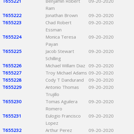
T655221
Benjamin Robert
09-20-2020
Ram
T655222
Jonathan Brown
09-20-2020
T655223
Chad Robert
09-20-2020
Essman
T655224
Monica Teresa
09-20-2020
Payan
T655225
Jacob Stewart
09-20-2020
Schilling
T655226
Michael Willam Diaz
09-20-2020
T655227
Troy Michael Adams
09-20-2020
T655228
Cody T Dandurand
09-20-2020
T655229
Antonio Thomas
09-20-2020
Trujillo
T655230
Tomas Aguilera
09-20-2020
Romero
T655231
Eulogio Francisco
09-20-2020
Lopez
T655232
Arthur Perez
09-20-2020