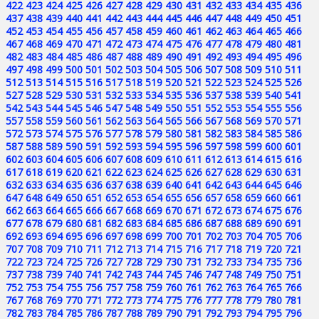
422
423
424
425
426
427
428
429
430
431
432
433
434
435
436
437
438
439
440
441
442
443
444
445
446
447
448
449
450
451
452
453
454
455
456
457
458
459
460
461
462
463
464
465
466
467
468
469
470
471
472
473
474
475
476
477
478
479
480
481
482
483
484
485
486
487
488
489
490
491
492
493
494
495
496
497
498
499
500
501
502
503
504
505
506
507
508
509
510
511
512
513
514
515
516
517
518
519
520
521
522
523
524
525
526
527
528
529
530
531
532
533
534
535
536
537
538
539
540
541
542
543
544
545
546
547
548
549
550
551
552
553
554
555
556
557
558
559
560
561
562
563
564
565
566
567
568
569
570
571
572
573
574
575
576
577
578
579
580
581
582
583
584
585
586
587
588
589
590
591
592
593
594
595
596
597
598
599
600
601
602
603
604
605
606
607
608
609
610
611
612
613
614
615
616
617
618
619
620
621
622
623
624
625
626
627
628
629
630
631
632
633
634
635
636
637
638
639
640
641
642
643
644
645
646
647
648
649
650
651
652
653
654
655
656
657
658
659
660
661
662
663
664
665
666
667
668
669
670
671
672
673
674
675
676
677
678
679
680
681
682
683
684
685
686
687
688
689
690
691
692
693
694
695
696
697
698
699
700
701
702
703
704
705
706
707
708
709
710
711
712
713
714
715
716
717
718
719
720
721
722
723
724
725
726
727
728
729
730
731
732
733
734
735
736
737
738
739
740
741
742
743
744
745
746
747
748
749
750
751
752
753
754
755
756
757
758
759
760
761
762
763
764
765
766
767
768
769
770
771
772
773
774
775
776
777
778
779
780
781
782
783
784
785
786
787
788
789
790
791
792
793
794
795
796