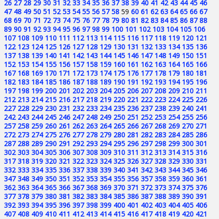
26
27
28
29
30
31
32
33
34
35
36
37
38
39
40
41
42
43
44
45
46
47
48
49
50
51
52
53
54
55
56
57
58
59
60
61
62
63
64
65
66
67
68
69
70
71
72
73
74
75
76
77
78
79
80
81
82
83
84
85
86
87
88
89
90
91
92
93
94
95
96
97
98
99
100
101
102
103
104
105
106
107
108
109
110
111
112
113
114
115
116
117
118
119
120
121
122
123
124
125
126
127
128
129
130
131
132
133
134
135
136
137
138
139
140
141
142
143
144
145
146
147
148
149
150
151
152
153
154
155
156
157
158
159
160
161
162
163
164
165
166
167
168
169
170
171
172
173
174
175
176
177
178
179
180
181
182
183
184
185
186
187
188
189
190
191
192
193
194
195
196
197
198
199
200
201
202
203
204
205
206
207
208
209
210
211
212
213
214
215
216
217
218
219
220
221
222
223
224
225
226
227
228
229
230
231
232
233
234
235
236
237
238
239
240
241
242
243
244
245
246
247
248
249
250
251
252
253
254
255
256
257
258
259
260
261
262
263
264
265
266
267
268
269
270
271
272
273
274
275
276
277
278
279
280
281
282
283
284
285
286
287
288
289
290
291
292
293
294
295
296
297
298
299
300
301
302
303
304
305
306
307
308
309
310
311
312
313
314
315
316
317
318
319
320
321
322
323
324
325
326
327
328
329
330
331
332
333
334
335
336
337
338
339
340
341
342
343
344
345
346
347
348
349
350
351
352
353
354
355
356
357
358
359
360
361
362
363
364
365
366
367
368
369
370
371
372
373
374
375
376
377
378
379
380
381
382
383
384
385
386
387
388
389
390
391
392
393
394
395
396
397
398
399
400
401
402
403
404
405
406
407
408
409
410
411
412
413
414
415
416
417
418
419
420
421