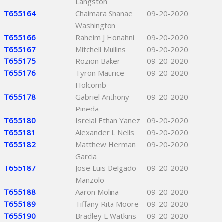
Langston
T655164
Chaimara Shanae
09-20-2020
Washington
T655166
Raheim J Honahni
09-20-2020
T655167
Mitchell Mullins
09-20-2020
T655175
Rozion Baker
09-20-2020
T655176
Tyron Maurice
09-20-2020
Holcomb
T655178
Gabriel Anthony
09-20-2020
Pineda
T655180
Isreial Ethan Yanez
09-20-2020
T655181
Alexander L Nells
09-20-2020
T655182
Matthew Herman
09-20-2020
Garcia
T655187
Jose Luis Delgado
09-20-2020
Manzolo
T655188
Aaron Molina
09-20-2020
T655189
Tiffany Rita Moore
09-20-2020
T655190
Bradley L Watkins
09-20-2020