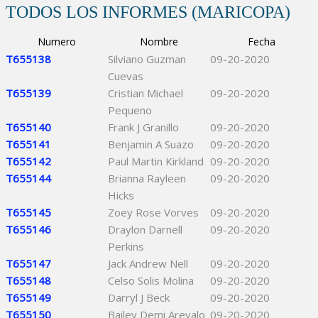
TODOS LOS INFORMES (MARICOPA)
Numero
Nombre
Fecha
T655138
Silviano Guzman
09-20-2020
Cuevas
T655139
Cristian Michael
09-20-2020
Pequeno
T655140
Frank J Granillo
09-20-2020
T655141
Benjamin A Suazo
09-20-2020
T655142
Paul Martin Kirkland
09-20-2020
T655144
Brianna Rayleen
09-20-2020
Hicks
T655145
Zoey Rose Vorves
09-20-2020
T655146
Draylon Darnell
09-20-2020
Perkins
T655147
Jack Andrew Nell
09-20-2020
T655148
Celso Solis Molina
09-20-2020
T655149
Darryl J Beck
09-20-2020
T655150
Bailey Demi Arevalo
09-20-2020