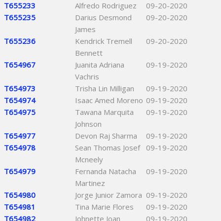
T655233
Alfredo Rodriguez
09-20-2020
T655235
Darius Desmond
09-20-2020
James
T655236
Kendrick Tremell
09-20-2020
Bennett
T654967
Juanita Adriana
09-19-2020
Vachris
T654973
Trisha Lin Milligan
09-19-2020
T654974
Isaac Amed Moreno
09-19-2020
T654975
Tawana Marquita
09-19-2020
Johnson
T654977
Devon Raj Sharma
09-19-2020
T654978
Sean Thomas Josef
09-19-2020
Mcneely
T654979
Fernanda Natacha
09-19-2020
Martinez
T654980
Jorge Junior Zamora
09-19-2020
T654981
Tina Marie Flores
09-19-2020
T654982
Johnette Joan
09-19-2020