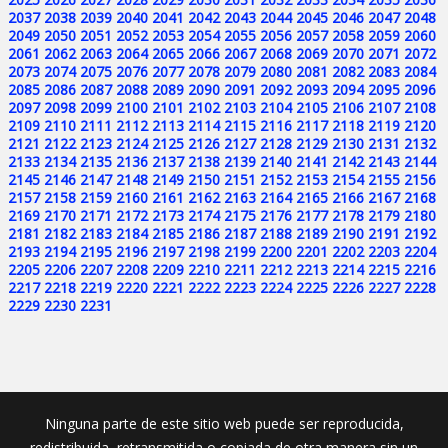
2037
2038
2039
2040
2041
2042
2043
2044
2045
2046
2047
2048
2049
2050
2051
2052
2053
2054
2055
2056
2057
2058
2059
2060
2061
2062
2063
2064
2065
2066
2067
2068
2069
2070
2071
2072
2073
2074
2075
2076
2077
2078
2079
2080
2081
2082
2083
2084
2085
2086
2087
2088
2089
2090
2091
2092
2093
2094
2095
2096
2097
2098
2099
2100
2101
2102
2103
2104
2105
2106
2107
2108
2109
2110
2111
2112
2113
2114
2115
2116
2117
2118
2119
2120
2121
2122
2123
2124
2125
2126
2127
2128
2129
2130
2131
2132
2133
2134
2135
2136
2137
2138
2139
2140
2141
2142
2143
2144
2145
2146
2147
2148
2149
2150
2151
2152
2153
2154
2155
2156
2157
2158
2159
2160
2161
2162
2163
2164
2165
2166
2167
2168
2169
2170
2171
2172
2173
2174
2175
2176
2177
2178
2179
2180
2181
2182
2183
2184
2185
2186
2187
2188
2189
2190
2191
2192
2193
2194
2195
2196
2197
2198
2199
2200
2201
2202
2203
2204
2205
2206
2207
2208
2209
2210
2211
2212
2213
2214
2215
2216
2217
2218
2219
2220
2221
2222
2223
2224
2225
2226
2227
2228
2229
2230
2231
Ninguna parte de este sitio web puede ser reproducida,
redistribuida, retransmitida o copiada de otra manera sin un