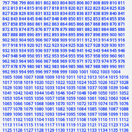
797
798
799
800
801
802
803
804
805
806
807
808
809
810
811
812
813
814
815
816
817
818
819
820
821
822
823
824
825
826
827
828
829
830
831
832
833
834
835
836
837
838
839
840
841
842
843
844
845
846
847
848
849
850
851
852
853
854
855
856
857
858
859
860
861
862
863
864
865
866
867
868
869
870
871
872
873
874
875
876
877
878
879
880
881
882
883
884
885
886
887
888
889
890
891
892
893
894
895
896
897
898
899
900
901
902
903
904
905
906
907
908
909
910
911
912
913
914
915
916
917
918
919
920
921
922
923
924
925
926
927
928
929
930
931
932
933
934
935
936
937
938
939
940
941
942
943
944
945
946
947
948
949
950
951
952
953
954
955
956
957
958
959
960
961
962
963
964
965
966
967
968
969
970
971
972
973
974
975
976
977
978
979
980
981
982
983
984
985
986
987
988
989
990
991
992
993
994
995
996
997
998
999
1000
1001
1002
1003
1004
1005
1006
1007
1008
1009
1010
1011
1012
1013
1014
1015
1016
1017
1018
1019
1020
1021
1022
1023
1024
1025
1026
1027
1028
1029
1030
1031
1032
1033
1034
1035
1036
1037
1038
1039
1040
1041
1042
1043
1044
1045
1046
1047
1048
1049
1050
1051
1052
1053
1054
1055
1056
1057
1058
1059
1060
1061
1062
1063
1064
1065
1066
1067
1068
1069
1070
1071
1072
1073
1074
1075
1076
1077
1078
1079
1080
1081
1082
1083
1084
1085
1086
1087
1088
1089
1090
1091
1092
1093
1094
1095
1096
1097
1098
1099
1100
1101
1102
1103
1104
1105
1106
1107
1108
1109
1110
1111
1112
1113
1114
1115
1116
1117
1118
1119
1120
1121
1122
1123
1124
1125
1126
1127
1128
1129
1130
1131
1132
1133
1134
1135
1136