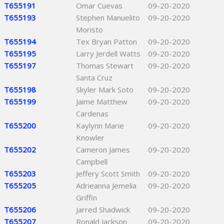
T655191
Omar Cuevas
09-20-2020
T655193
Stephen Manuelito
09-20-2020
Moristo
T655194
Tex Bryan Patton
09-20-2020
T655195
Larry Jerdell Watts
09-20-2020
T655197
Thomas Stewart
09-20-2020
Santa Cruz
T655198
Skyler Mark Soto
09-20-2020
T655199
Jaime Matthew
09-20-2020
Cardenas
T655200
Kaylynn Marie
09-20-2020
Knowler
T655202
Cameron James
09-20-2020
Campbell
T655203
Jeffery Scott Smith
09-20-2020
T655205
Adrieanna Jemelia
09-20-2020
Griffin
T655206
Jarred Shadwick
09-20-2020
T655207
Ronald Jackson
09-20-2020