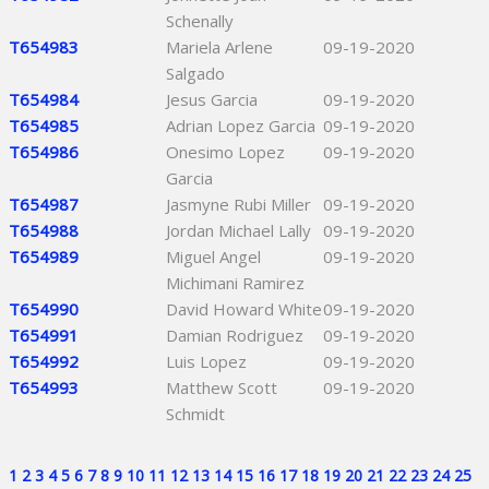
Schenally
T654983
Mariela Arlene
09-19-2020
Salgado
T654984
Jesus Garcia
09-19-2020
T654985
Adrian Lopez Garcia
09-19-2020
T654986
Onesimo Lopez
09-19-2020
Garcia
T654987
Jasmyne Rubi Miller
09-19-2020
T654988
Jordan Michael Lally
09-19-2020
T654989
Miguel Angel
09-19-2020
Michimani Ramirez
T654990
David Howard White
09-19-2020
T654991
Damian Rodriguez
09-19-2020
T654992
Luis Lopez
09-19-2020
T654993
Matthew Scott
09-19-2020
Schmidt
1
2
3
4
5
6
7
8
9
10
11
12
13
14
15
16
17
18
19
20
21
22
23
24
25