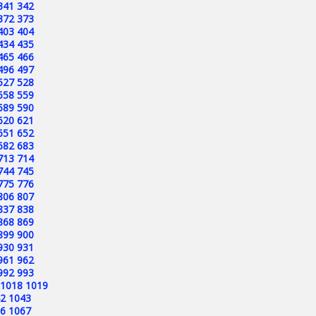
341
342
372
373
403
404
434
435
465
466
496
497
527
528
558
559
589
590
620
621
651
652
682
683
713
714
744
745
775
776
806
807
837
838
868
869
899
900
930
931
961
962
992
993
1018
1019
2
1043
6
1067