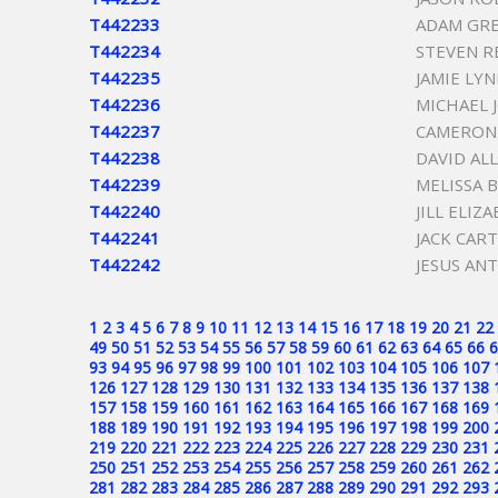
T442233
ADAM GR
T442234
STEVEN R
T442235
JAMIE LY
T442236
MICHAEL
T442237
CAMERON
T442238
DAVID AL
T442239
MELISSA 
T442240
JILL ELI
T442241
JACK CAR
T442242
JESUS AN
1
2
3
4
5
6
7
8
9
10
11
12
13
14
15
16
17
18
19
20
21
22
49
50
51
52
53
54
55
56
57
58
59
60
61
62
63
64
65
66
6
93
94
95
96
97
98
99
100
101
102
103
104
105
106
107
126
127
128
129
130
131
132
133
134
135
136
137
138
157
158
159
160
161
162
163
164
165
166
167
168
169
188
189
190
191
192
193
194
195
196
197
198
199
200
219
220
221
222
223
224
225
226
227
228
229
230
231
250
251
252
253
254
255
256
257
258
259
260
261
262
281
282
283
284
285
286
287
288
289
290
291
292
293