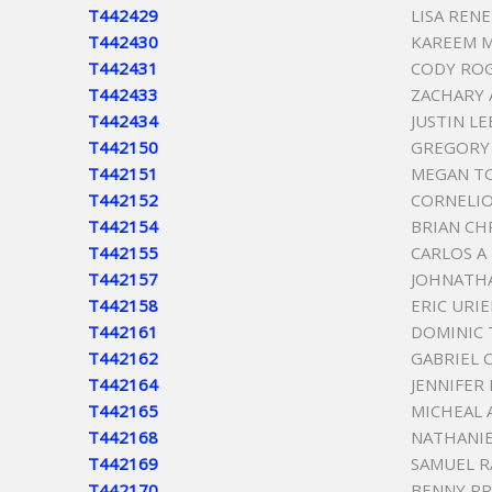
T442429
LISA REN
T442430
KAREEM 
T442431
CODY RO
T442433
ZACHARY 
T442434
JUSTIN L
T442150
GREGORY 
T442151
MEGAN TO
T442152
CORNELIO
T442154
BRIAN CH
T442155
CARLOS A
T442157
JOHNATH
T442158
ERIC URI
T442161
DOMINIC
T442162
GABRIEL 
T442164
JENNIFER
T442165
MICHEAL 
T442168
NATHANIE
T442169
SAMUEL R
T442170
BENNY PR