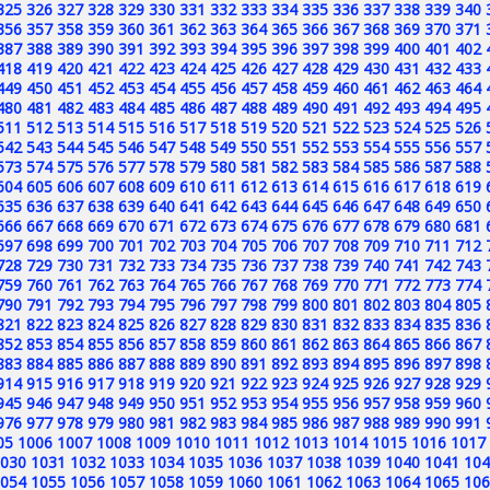
325
326
327
328
329
330
331
332
333
334
335
336
337
338
339
340
356
357
358
359
360
361
362
363
364
365
366
367
368
369
370
371
387
388
389
390
391
392
393
394
395
396
397
398
399
400
401
402
418
419
420
421
422
423
424
425
426
427
428
429
430
431
432
433
449
450
451
452
453
454
455
456
457
458
459
460
461
462
463
464
480
481
482
483
484
485
486
487
488
489
490
491
492
493
494
495
511
512
513
514
515
516
517
518
519
520
521
522
523
524
525
526
542
543
544
545
546
547
548
549
550
551
552
553
554
555
556
557
573
574
575
576
577
578
579
580
581
582
583
584
585
586
587
588
604
605
606
607
608
609
610
611
612
613
614
615
616
617
618
619
635
636
637
638
639
640
641
642
643
644
645
646
647
648
649
650
666
667
668
669
670
671
672
673
674
675
676
677
678
679
680
681
697
698
699
700
701
702
703
704
705
706
707
708
709
710
711
712
728
729
730
731
732
733
734
735
736
737
738
739
740
741
742
743
759
760
761
762
763
764
765
766
767
768
769
770
771
772
773
774
790
791
792
793
794
795
796
797
798
799
800
801
802
803
804
805
821
822
823
824
825
826
827
828
829
830
831
832
833
834
835
836
852
853
854
855
856
857
858
859
860
861
862
863
864
865
866
867
883
884
885
886
887
888
889
890
891
892
893
894
895
896
897
898
914
915
916
917
918
919
920
921
922
923
924
925
926
927
928
929
945
946
947
948
949
950
951
952
953
954
955
956
957
958
959
960
976
977
978
979
980
981
982
983
984
985
986
987
988
989
990
991
05
1006
1007
1008
1009
1010
1011
1012
1013
1014
1015
1016
1017
030
1031
1032
1033
1034
1035
1036
1037
1038
1039
1040
1041
104
054
1055
1056
1057
1058
1059
1060
1061
1062
1063
1064
1065
106