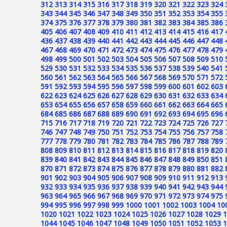
312
313
314
315
316
317
318
319
320
321
322
323
324
343
344
345
346
347
348
349
350
351
352
353
354
355
374
375
376
377
378
379
380
381
382
383
384
385
386
405
406
407
408
409
410
411
412
413
414
415
416
417
436
437
438
439
440
441
442
443
444
445
446
447
448
467
468
469
470
471
472
473
474
475
476
477
478
479
498
499
500
501
502
503
504
505
506
507
508
509
510
529
530
531
532
533
534
535
536
537
538
539
540
541
560
561
562
563
564
565
566
567
568
569
570
571
572
591
592
593
594
595
596
597
598
599
600
601
602
603
622
623
624
625
626
627
628
629
630
631
632
633
634
653
654
655
656
657
658
659
660
661
662
663
664
665
684
685
686
687
688
689
690
691
692
693
694
695
696
715
716
717
718
719
720
721
722
723
724
725
726
727
746
747
748
749
750
751
752
753
754
755
756
757
758
777
778
779
780
781
782
783
784
785
786
787
788
789
808
809
810
811
812
813
814
815
816
817
818
819
820
839
840
841
842
843
844
845
846
847
848
849
850
851
870
871
872
873
874
875
876
877
878
879
880
881
882
901
902
903
904
905
906
907
908
909
910
911
912
913
932
933
934
935
936
937
938
939
940
941
942
943
944
963
964
965
966
967
968
969
970
971
972
973
974
975
994
995
996
997
998
999
1000
1001
1002
1003
1004
10
1020
1021
1022
1023
1024
1025
1026
1027
1028
1029
1
1044
1045
1046
1047
1048
1049
1050
1051
1052
1053
1