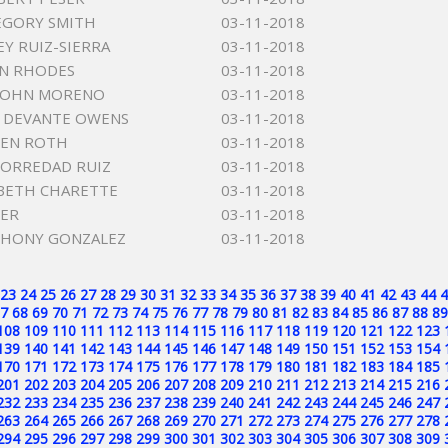
EGORY SMITH
03-11-2018
EY RUIZ-SIERRA
03-11-2018
NN RHODES
03-11-2018
 JOHN MORENO
03-11-2018
 DEVANTE OWENS
03-11-2018
LEN ROTH
03-11-2018
BORREDAD RUIZ
03-11-2018
ZABETH CHARETTE
03-11-2018
TER
03-11-2018
THONY GONZALEZ
03-11-2018
23
24
25
26
27
28
29
30
31
32
33
34
35
36
37
38
39
40
41
42
43
44
4
7
68
69
70
71
72
73
74
75
76
77
78
79
80
81
82
83
84
85
86
87
88
89
108
109
110
111
112
113
114
115
116
117
118
119
120
121
122
123
139
140
141
142
143
144
145
146
147
148
149
150
151
152
153
154
170
171
172
173
174
175
176
177
178
179
180
181
182
183
184
185
201
202
203
204
205
206
207
208
209
210
211
212
213
214
215
216
232
233
234
235
236
237
238
239
240
241
242
243
244
245
246
247
263
264
265
266
267
268
269
270
271
272
273
274
275
276
277
278
294
295
296
297
298
299
300
301
302
303
304
305
306
307
308
309