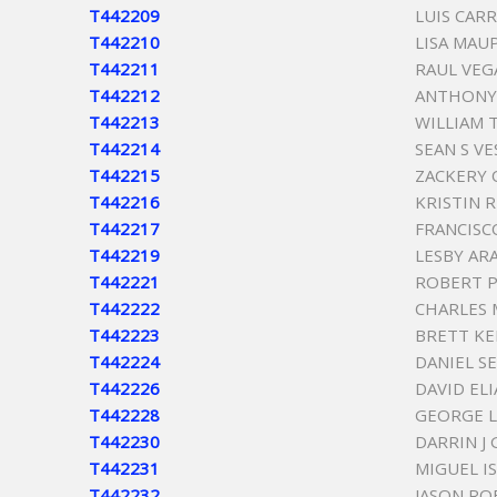
T442209
LUIS CAR
T442210
LISA MAU
T442211
RAUL VE
T442212
ANTHONY 
T442213
WILLIAM 
T442214
SEAN S V
T442215
ZACKERY 
T442216
KRISTIN 
T442217
FRANCISC
T442219
LESBY AR
T442221
ROBERT 
T442222
CHARLES
T442223
BRETT K
T442224
DANIEL S
T442226
DAVID ELI
T442228
GEORGE L
T442230
DARRIN J
T442231
MIGUEL I
T442232
JASON RO