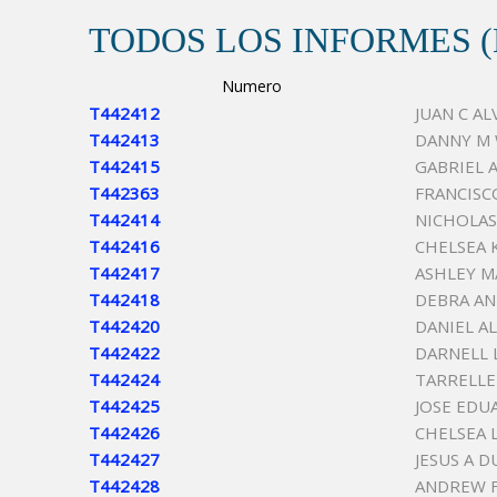
TODOS LOS INFORMES 
Numero
T442412
JUAN C A
T442413
DANNY M
T442415
GABRIEL 
T442363
FRANCISC
T442414
NICHOLAS
T442416
CHELSEA 
T442417
ASHLEY M
T442418
DEBRA A
T442420
DANIEL A
T442422
DARNELL 
T442424
TARRELLE
T442425
JOSE EDU
T442426
CHELSEA 
T442427
JESUS A 
T442428
ANDREW F