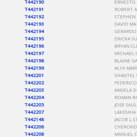
T442190
ERNESTO
T442191
ROBERT 
T442192
STEPHEN
T442193
DAVID M
T442194
GERARDO 
T442195
ERICKA S
T442196
BRYAN CL
T442197
MICHAEL 
T442198
BLAINE G
T442199
ALYX MAR
T442201
SHANTEL 
T442202
FEDERICO
T442203
ANGELA D
T442204
ROMAN RA
T442205
JOSE SAUL
T442207
LAKESHIA
T442148
JACOB L 
T442206
CHEROKE
T442208
MANUEL 