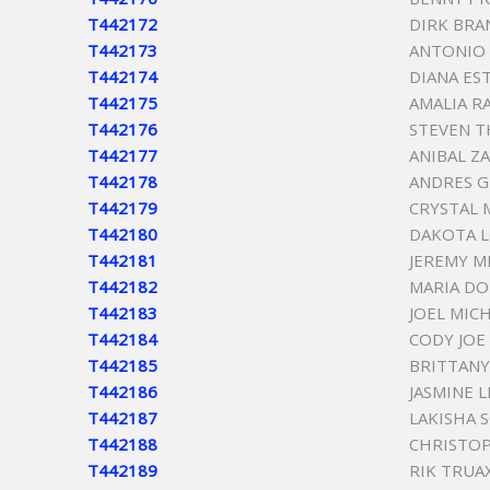
T442172
DIRK BRA
T442173
ANTONIO 
T442174
DIANA ES
T442175
AMALIA R
T442176
STEVEN T
T442177
ANIBAL Z
T442178
ANDRES G
T442179
CRYSTAL 
T442180
DAKOTA L
T442181
JEREMY M
T442182
MARIA DO
T442183
JOEL MIC
T442184
CODY JOE
T442185
BRITTANY
T442186
JASMINE 
T442187
LAKISHA 
T442188
CHRISTOP
T442189
RIK TRUA