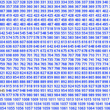
325
326
327
328
329
330
331
332
333
334
335
336
337
338
339
340
356
357
358
359
360
361
362
363
364
365
366
367
368
369
370
371
387
388
389
390
391
392
393
394
395
396
397
398
399
400
401
402
418
419
420
421
422
423
424
425
426
427
428
429
430
431
432
433
449
450
451
452
453
454
455
456
457
458
459
460
461
462
463
464
480
481
482
483
484
485
486
487
488
489
490
491
492
493
494
495
511
512
513
514
515
516
517
518
519
520
521
522
523
524
525
526
542
543
544
545
546
547
548
549
550
551
552
553
554
555
556
557
573
574
575
576
577
578
579
580
581
582
583
584
585
586
587
588
604
605
606
607
608
609
610
611
612
613
614
615
616
617
618
619
635
636
637
638
639
640
641
642
643
644
645
646
647
648
649
650
666
667
668
669
670
671
672
673
674
675
676
677
678
679
680
681
697
698
699
700
701
702
703
704
705
706
707
708
709
710
711
712
728
729
730
731
732
733
734
735
736
737
738
739
740
741
742
743
759
760
761
762
763
764
765
766
767
768
769
770
771
772
773
774
790
791
792
793
794
795
796
797
798
799
800
801
802
803
804
805
821
822
823
824
825
826
827
828
829
830
831
832
833
834
835
836
852
853
854
855
856
857
858
859
860
861
862
863
864
865
866
867
883
884
885
886
887
888
889
890
891
892
893
894
895
896
897
898
914
915
916
917
918
919
920
921
922
923
924
925
926
927
928
929
945
946
947
948
949
950
951
952
953
954
955
956
957
958
959
960
976
977
978
979
980
981
982
983
984
985
986
987
988
989
990
991
05
1006
1007
1008
1009
1010
1011
1012
1013
1014
1015
1016
1017
030
1031
1032
1033
1034
1035
1036
1037
1038
1039
1040
1041
104
054
1055
1056
1057
1058
1059
1060
1061
1062
1063
1064
1065
106