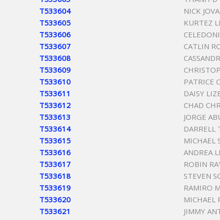
T533604
NICK JOV
T533605
KURTEZ L
T533606
CELEDONI
T533607
CATLIN R
T533608
CASSANDR
T533609
CHRISTOP
T533610
PATRICE 
T533611
DAISY LI
T533612
CHAD CHR
T533613
JORGE AB
T533614
DARRELL 
T533615
MICHAEL
T533616
ANDREA L
T533617
ROBIN RA
T533618
STEVEN S
T533619
RAMIRO M
T533620
MICHAEL 
T533621
JIMMY AN