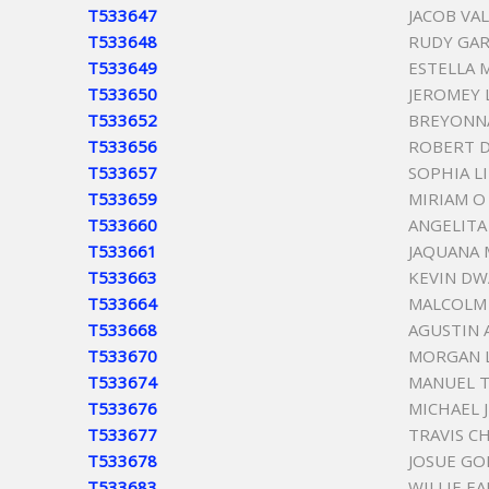
T533647
JACOB VA
T533648
RUDY GAR
T533649
ESTELLA 
T533650
JEROMEY 
T533652
BREYONN
T533656
ROBERT D
T533657
SOPHIA L
T533659
MIRIAM O
T533660
ANGELITA
T533661
JAQUANA
T533663
KEVIN D
T533664
MALCOLM
T533668
AGUSTIN
T533670
MORGAN 
T533674
MANUEL T
T533676
MICHAEL 
T533677
TRAVIS C
T533678
JOSUE GO
T533683
WILLIE E