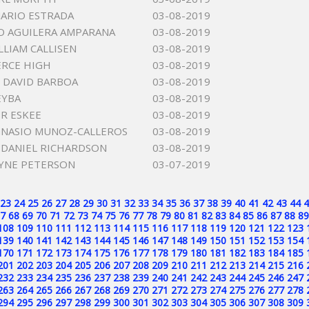
ARIO ESTRADA
03-08-2019
O AGUILERA AMPARANA
03-08-2019
LLIAM CALLISEN
03-08-2019
ERCE HIGH
03-08-2019
 DAVID BARBOA
03-08-2019
EYBA
03-08-2019
R ESKEE
03-08-2019
GNASIO MUNOZ-CALLEROS
03-08-2019
 DANIEL RICHARDSON
03-08-2019
YNE PETERSON
03-07-2019
23
24
25
26
27
28
29
30
31
32
33
34
35
36
37
38
39
40
41
42
43
44
4
7
68
69
70
71
72
73
74
75
76
77
78
79
80
81
82
83
84
85
86
87
88
89
108
109
110
111
112
113
114
115
116
117
118
119
120
121
122
123
139
140
141
142
143
144
145
146
147
148
149
150
151
152
153
154
170
171
172
173
174
175
176
177
178
179
180
181
182
183
184
185
201
202
203
204
205
206
207
208
209
210
211
212
213
214
215
216
232
233
234
235
236
237
238
239
240
241
242
243
244
245
246
247
263
264
265
266
267
268
269
270
271
272
273
274
275
276
277
278
294
295
296
297
298
299
300
301
302
303
304
305
306
307
308
309