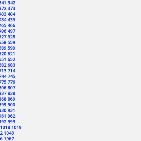
341
342
372
373
403
404
434
435
465
466
496
497
527
528
558
559
589
590
620
621
651
652
682
683
713
714
744
745
775
776
806
807
837
838
868
869
899
900
930
931
961
962
992
993
1018
1019
2
1043
6
1067