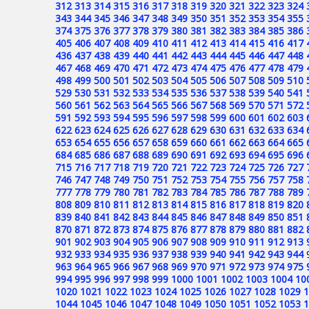
312
313
314
315
316
317
318
319
320
321
322
323
324
343
344
345
346
347
348
349
350
351
352
353
354
355
374
375
376
377
378
379
380
381
382
383
384
385
386
405
406
407
408
409
410
411
412
413
414
415
416
417
436
437
438
439
440
441
442
443
444
445
446
447
448
467
468
469
470
471
472
473
474
475
476
477
478
479
498
499
500
501
502
503
504
505
506
507
508
509
510
529
530
531
532
533
534
535
536
537
538
539
540
541
560
561
562
563
564
565
566
567
568
569
570
571
572
591
592
593
594
595
596
597
598
599
600
601
602
603
622
623
624
625
626
627
628
629
630
631
632
633
634
653
654
655
656
657
658
659
660
661
662
663
664
665
684
685
686
687
688
689
690
691
692
693
694
695
696
715
716
717
718
719
720
721
722
723
724
725
726
727
746
747
748
749
750
751
752
753
754
755
756
757
758
777
778
779
780
781
782
783
784
785
786
787
788
789
808
809
810
811
812
813
814
815
816
817
818
819
820
839
840
841
842
843
844
845
846
847
848
849
850
851
870
871
872
873
874
875
876
877
878
879
880
881
882
901
902
903
904
905
906
907
908
909
910
911
912
913
932
933
934
935
936
937
938
939
940
941
942
943
944
963
964
965
966
967
968
969
970
971
972
973
974
975
994
995
996
997
998
999
1000
1001
1002
1003
1004
10
1020
1021
1022
1023
1024
1025
1026
1027
1028
1029
1
1044
1045
1046
1047
1048
1049
1050
1051
1052
1053
1