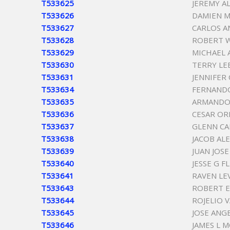
T533625
JEREMY A
T533626
DAMIEN M
T533627
CARLOS A
T533628
ROBERT W
T533629
MICHAEL 
T533630
TERRY LE
T533631
JENNIFER 
T533634
FERNAND
T533635
ARMANDO
T533636
CESAR OR
T533637
GLENN C
T533638
JACOB AL
T533639
JUAN JOS
T533640
JESSE G F
T533641
RAVEN LE
T533643
ROBERT E
T533644
ROJELIO 
T533645
JOSE ANG
T533646
JAMES L 