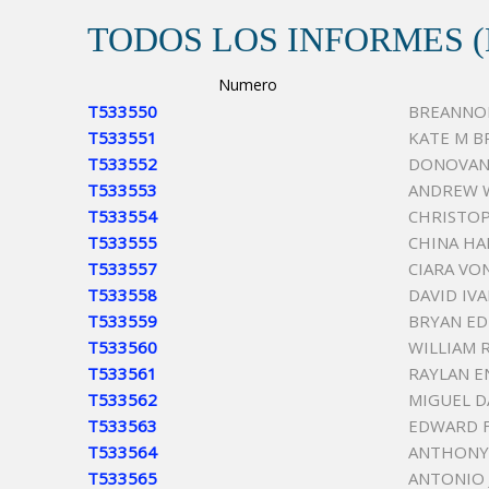
TODOS LOS INFORMES 
Numero
T533550
BREANNON
T533551
KATE M 
T533552
DONOVAN
T533553
ANDREW W
T533554
CHRISTOP
T533555
CHINA HA
T533557
CIARA VO
T533558
DAVID IV
T533559
BRYAN E
T533560
WILLIAM 
T533561
RAYLAN E
T533562
MIGUEL D
T533563
EDWARD 
T533564
ANTHONY
T533565
ANTONIO 