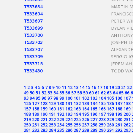
T533684
MARTIN M
T533694
FRANCISC
T533697
PETER WI
T533699
DYLAN PI
T533700
ANTHONY
T533703
JOSEPH L
T533707
ALEXANDE
T533709
SERGIO I
T533715
JEREMIAH
T533430
TODD WA
1
2
3
4
5
6
7
8
9
10
11
12
13
14
15
16
17
18
19
20
21
22
49
50
51
52
53
54
55
56
57
58
59
60
61
62
63
64
65
66
6
93
94
95
96
97
98
99
100
101
102
103
104
105
106
107
126
127
128
129
130
131
132
133
134
135
136
137
138
157
158
159
160
161
162
163
164
165
166
167
168
169
188
189
190
191
192
193
194
195
196
197
198
199
200
219
220
221
222
223
224
225
226
227
228
229
230
231
250
251
252
253
254
255
256
257
258
259
260
261
262
281
282
283
284
285
286
287
288
289
290
291
292
293