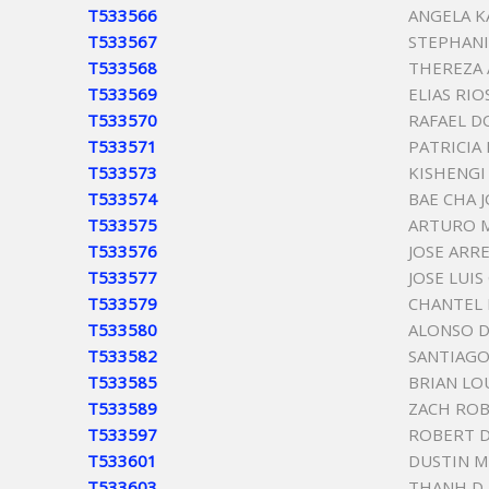
T533566
ANGELA 
T533567
STEPHANI
T533568
THEREZA A
T533569
ELIAS RIO
T533570
RAFAEL D
T533571
PATRICIA
T533573
KISHENG
T533574
BAE CHA 
T533575
ARTURO 
T533576
JOSE ARR
T533577
JOSE LUIS
T533579
CHANTEL 
T533580
ALONSO 
T533582
SANTIAG
T533585
BRIAN LO
T533589
ZACH ROB
T533597
ROBERT D
T533601
DUSTIN M
T533603
THANH D 