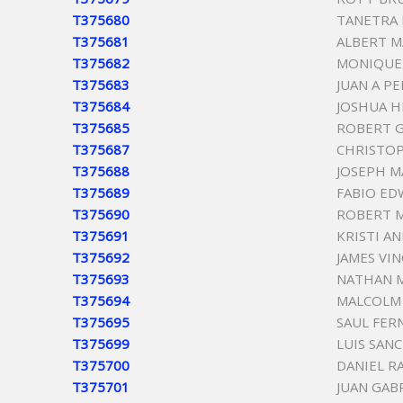
T375680
TANETRA 
T375681
ALBERT M
T375682
MONIQUE 
T375683
JUAN A P
T375684
JOSHUA H
T375685
ROBERT G
T375687
CHRISTO
T375688
JOSEPH M
T375689
FABIO E
T375690
ROBERT M
T375691
KRISTI A
T375692
JAMES VI
T375693
NATHAN 
T375694
MALCOLM 
T375695
SAUL FER
T375699
LUIS SAN
T375700
DANIEL R
T375701
JUAN GAB