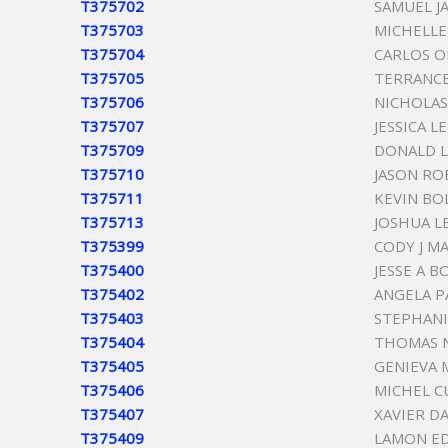
T375702
SAMUEL J
T375703
MICHELLE
T375704
CARLOS O
T375705
TERRANC
T375706
NICHOLAS
T375707
JESSICA 
T375709
DONALD 
T375710
JASON RO
T375711
KEVIN BO
T375713
JOSHUA 
T375399
CODY J M
T375400
JESSE A 
T375402
ANGELA P
T375403
STEPHANI
T375404
THOMAS 
T375405
GENIEVA 
T375406
MICHEL 
T375407
XAVIER D
T375409
LAMON E