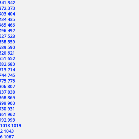
341
342
372
373
403
404
434
435
465
466
496
497
527
528
558
559
589
590
620
621
651
652
682
683
713
714
744
745
775
776
806
807
837
838
868
869
899
900
930
931
961
962
992
993
1018
1019
2
1043
6
1067