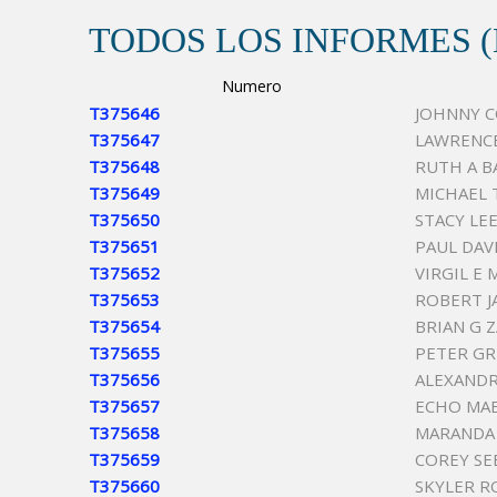
TODOS LOS INFORMES 
Numero
T375646
JOHNNY 
T375647
LAWRENCE
T375648
RUTH A B
T375649
MICHAEL
T375650
STACY LE
T375651
PAUL DAV
T375652
VIRGIL E 
T375653
ROBERT 
T375654
BRIAN G Z
T375655
PETER G
T375656
ALEXANDR
T375657
ECHO MAE
T375658
MARANDA
T375659
COREY SE
T375660
SKYLER R