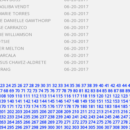
MAGLIBA VENDT
06-20-2017
MARIE TORRES
06-20-2017
E DANIELLE GAWTHORP
06-20-2017
SE CARRAZCO
06-20-2017
RIE WILLIAMSON
06-20-2017
TSIE
06-20-2017
ER MELTON
06-20-2017
ARCALA
06-20-2017
JESUS CHAVEZ-ALDRETE
06-20-2017
CRAIG
06-20-2017
23
24
25
26
27
28
29
30
31
32
33
34
35
36
37
38
39
40
41
42
43
44
4
7
68
69
70
71
72
73
74
75
76
77
78
79
80
81
82
83
84
85
86
87
88
89
108
109
110
111
112
113
114
115
116
117
118
119
120
121
122
123
139
140
141
142
143
144
145
146
147
148
149
150
151
152
153
154
170
171
172
173
174
175
176
177
178
179
180
181
182
183
184
185
201
202
203
204
205
206
207
208
209
210
211
212
213
214
215
216
232
233
234
235
236
237
238
239
240
241
242
243
244
245
246
247
263
264
265
266
267
268
269
270
271
272
273
274
275
276
277
278
294
295
296
297
298
299
300
301
302
303
304
305
306
307
308
309