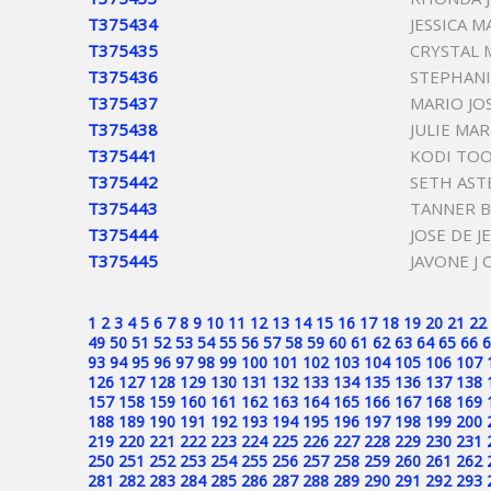
T375434
JESSICA 
T375435
CRYSTAL 
T375436
STEPHANI
T375437
MARIO JO
T375438
JULIE MA
T375441
KODI TOO
T375442
SETH AST
T375443
TANNER B
T375444
JOSE DE 
T375445
JAVONE J 
1
2
3
4
5
6
7
8
9
10
11
12
13
14
15
16
17
18
19
20
21
22
49
50
51
52
53
54
55
56
57
58
59
60
61
62
63
64
65
66
6
93
94
95
96
97
98
99
100
101
102
103
104
105
106
107
126
127
128
129
130
131
132
133
134
135
136
137
138
157
158
159
160
161
162
163
164
165
166
167
168
169
188
189
190
191
192
193
194
195
196
197
198
199
200
219
220
221
222
223
224
225
226
227
228
229
230
231
250
251
252
253
254
255
256
257
258
259
260
261
262
281
282
283
284
285
286
287
288
289
290
291
292
293