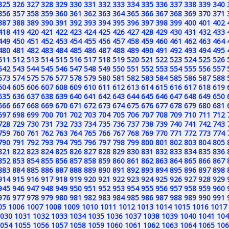
325
326
327
328
329
330
331
332
333
334
335
336
337
338
339
340
356
357
358
359
360
361
362
363
364
365
366
367
368
369
370
371
387
388
389
390
391
392
393
394
395
396
397
398
399
400
401
402
418
419
420
421
422
423
424
425
426
427
428
429
430
431
432
433
449
450
451
452
453
454
455
456
457
458
459
460
461
462
463
464
480
481
482
483
484
485
486
487
488
489
490
491
492
493
494
495
511
512
513
514
515
516
517
518
519
520
521
522
523
524
525
526
542
543
544
545
546
547
548
549
550
551
552
553
554
555
556
557
573
574
575
576
577
578
579
580
581
582
583
584
585
586
587
588
604
605
606
607
608
609
610
611
612
613
614
615
616
617
618
619
635
636
637
638
639
640
641
642
643
644
645
646
647
648
649
650
666
667
668
669
670
671
672
673
674
675
676
677
678
679
680
681
697
698
699
700
701
702
703
704
705
706
707
708
709
710
711
712
728
729
730
731
732
733
734
735
736
737
738
739
740
741
742
743
759
760
761
762
763
764
765
766
767
768
769
770
771
772
773
774
790
791
792
793
794
795
796
797
798
799
800
801
802
803
804
805
821
822
823
824
825
826
827
828
829
830
831
832
833
834
835
836
852
853
854
855
856
857
858
859
860
861
862
863
864
865
866
867
883
884
885
886
887
888
889
890
891
892
893
894
895
896
897
898
914
915
916
917
918
919
920
921
922
923
924
925
926
927
928
929
945
946
947
948
949
950
951
952
953
954
955
956
957
958
959
960
976
977
978
979
980
981
982
983
984
985
986
987
988
989
990
991
05
1006
1007
1008
1009
1010
1011
1012
1013
1014
1015
1016
1017
030
1031
1032
1033
1034
1035
1036
1037
1038
1039
1040
1041
104
054
1055
1056
1057
1058
1059
1060
1061
1062
1063
1064
1065
106