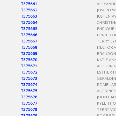
T375661
ALEXANDE
T375662
JOSEPH W
T375663
JUSTEN R
T375664
CHRISTIN
T375665
ENRIQUE 
T375666
ERNIE TO
T375667
TERRY LY
T375668
HECTOR V
T375669
BRANDON
T375670
KATIE AN
T375671
ALLISON 
T375672
ESTHER 
T375673
GERALDIN
T375674
ROMEL A
T375675
ALJERRICK
T375676
JOHN PAU
T375677
KYLE THO
T375678
TERRY VI
T375679
ROY F BR