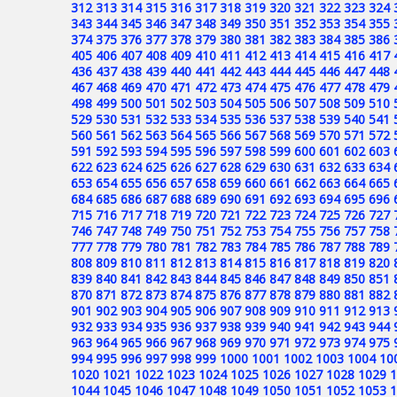
312
313
314
315
316
317
318
319
320
321
322
323
324
343
344
345
346
347
348
349
350
351
352
353
354
355
374
375
376
377
378
379
380
381
382
383
384
385
386
405
406
407
408
409
410
411
412
413
414
415
416
417
436
437
438
439
440
441
442
443
444
445
446
447
448
467
468
469
470
471
472
473
474
475
476
477
478
479
498
499
500
501
502
503
504
505
506
507
508
509
510
529
530
531
532
533
534
535
536
537
538
539
540
541
560
561
562
563
564
565
566
567
568
569
570
571
572
591
592
593
594
595
596
597
598
599
600
601
602
603
622
623
624
625
626
627
628
629
630
631
632
633
634
653
654
655
656
657
658
659
660
661
662
663
664
665
684
685
686
687
688
689
690
691
692
693
694
695
696
715
716
717
718
719
720
721
722
723
724
725
726
727
746
747
748
749
750
751
752
753
754
755
756
757
758
777
778
779
780
781
782
783
784
785
786
787
788
789
808
809
810
811
812
813
814
815
816
817
818
819
820
839
840
841
842
843
844
845
846
847
848
849
850
851
870
871
872
873
874
875
876
877
878
879
880
881
882
901
902
903
904
905
906
907
908
909
910
911
912
913
932
933
934
935
936
937
938
939
940
941
942
943
944
963
964
965
966
967
968
969
970
971
972
973
974
975
994
995
996
997
998
999
1000
1001
1002
1003
1004
10
1020
1021
1022
1023
1024
1025
1026
1027
1028
1029
1
1044
1045
1046
1047
1048
1049
1050
1051
1052
1053
1