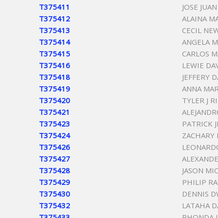
T375411
JOSE JUA
T375412
ALAINA M
T375413
CECIL NE
T375414
ANGELA M
T375415
CARLOS 
T375416
LEWIE DA
T375418
JEFFERY 
T375419
ANNA MAR
T375420
TYLER J R
T375421
ALEJANDR
T375423
PATRICK 
T375424
ZACHARY 
T375426
LEONARD
T375427
ALEXANDE
T375428
JASON MI
T375429
PHILIP R
T375430
DENNIS 
T375432
LATAHA D
T375433
RHONDA J