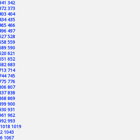
341
342
372
373
403
404
434
435
465
466
496
497
527
528
558
559
589
590
620
621
651
652
682
683
713
714
744
745
775
776
806
807
837
838
868
869
899
900
930
931
961
962
992
993
1018
1019
2
1043
6
1067