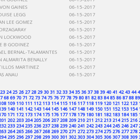
YVON GAINES
06-15-2017
OUISE LEGG
06-15-2017
AN LEE GOMEZ
06-15-2017
NORZAGARAY
06-15-2017
AN LOCKWOOD
06-15-2017
E B GODINEZ
06-15-2017
AEL BERNAL-TALAMANTES
06-15-2017
 ALMARITA BENALLY
06-15-2017
TILLOS MARTINEZ
06-15-2017
AS ANAU
06-15-2017
23
24
25
26
27
28
29
30
31
32
33
34
35
36
37
38
39
40
41
42
43
44
4
7
68
69
70
71
72
73
74
75
76
77
78
79
80
81
82
83
84
85
86
87
88
89
108
109
110
111
112
113
114
115
116
117
118
119
120
121
122
123
139
140
141
142
143
144
145
146
147
148
149
150
151
152
153
154
170
171
172
173
174
175
176
177
178
179
180
181
182
183
184
185
201
202
203
204
205
206
207
208
209
210
211
212
213
214
215
216
232
233
234
235
236
237
238
239
240
241
242
243
244
245
246
247
263
264
265
266
267
268
269
270
271
272
273
274
275
276
277
278
294
295
296
297
298
299
300
301
302
303
304
305
306
307
308
309