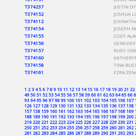
T374237
JUSTIN D
T374152
JOSHUA L
T374112
JOHNATH
T374154
JOSEPH 
T374155
CODY AL
T374156
GENEVIEV
T374157
RUDY ISR
T374160
KATHERYN
T374158
TINA BUS
T374161
EZRA ZEN
1
2
3
4
5
6
7
8
9
10
11
12
13
14
15
16
17
18
19
20
21
22
49
50
51
52
53
54
55
56
57
58
59
60
61
62
63
64
65
66
6
93
94
95
96
97
98
99
100
101
102
103
104
105
106
107
126
127
128
129
130
131
132
133
134
135
136
137
138
157
158
159
160
161
162
163
164
165
166
167
168
169
188
189
190
191
192
193
194
195
196
197
198
199
200
219
220
221
222
223
224
225
226
227
228
229
230
231
250
251
252
253
254
255
256
257
258
259
260
261
262
281
282
283
284
285
286
287
288
289
290
291
292
293