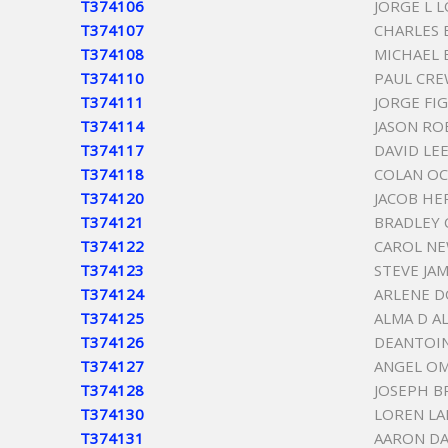
T374106
JORGE L 
T374107
CHARLES 
T374108
MICHAEL 
T374110
PAUL CRE
T374111
JORGE FI
T374114
JASON RO
T374117
DAVID LE
T374118
COLAN O
T374120
JACOB H
T374121
BRADLEY 
T374122
CAROL N
T374123
STEVE JA
T374124
ARLENE 
T374125
ALMA D A
T374126
DEANTOI
T374127
ANGEL OM
T374128
JOSEPH 
T374130
LOREN LA
T374131
AARON DA