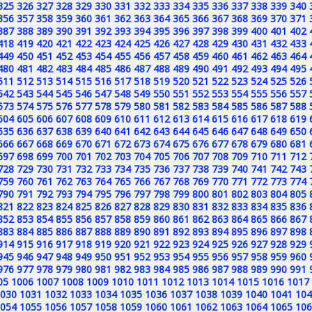
325
326
327
328
329
330
331
332
333
334
335
336
337
338
339
340
356
357
358
359
360
361
362
363
364
365
366
367
368
369
370
371
387
388
389
390
391
392
393
394
395
396
397
398
399
400
401
402
418
419
420
421
422
423
424
425
426
427
428
429
430
431
432
433
449
450
451
452
453
454
455
456
457
458
459
460
461
462
463
464
480
481
482
483
484
485
486
487
488
489
490
491
492
493
494
495
511
512
513
514
515
516
517
518
519
520
521
522
523
524
525
526
542
543
544
545
546
547
548
549
550
551
552
553
554
555
556
557
573
574
575
576
577
578
579
580
581
582
583
584
585
586
587
588
604
605
606
607
608
609
610
611
612
613
614
615
616
617
618
619
635
636
637
638
639
640
641
642
643
644
645
646
647
648
649
650
666
667
668
669
670
671
672
673
674
675
676
677
678
679
680
681
697
698
699
700
701
702
703
704
705
706
707
708
709
710
711
712
728
729
730
731
732
733
734
735
736
737
738
739
740
741
742
743
759
760
761
762
763
764
765
766
767
768
769
770
771
772
773
774
790
791
792
793
794
795
796
797
798
799
800
801
802
803
804
805
821
822
823
824
825
826
827
828
829
830
831
832
833
834
835
836
852
853
854
855
856
857
858
859
860
861
862
863
864
865
866
867
883
884
885
886
887
888
889
890
891
892
893
894
895
896
897
898
914
915
916
917
918
919
920
921
922
923
924
925
926
927
928
929
945
946
947
948
949
950
951
952
953
954
955
956
957
958
959
960
976
977
978
979
980
981
982
983
984
985
986
987
988
989
990
991
05
1006
1007
1008
1009
1010
1011
1012
1013
1014
1015
1016
1017
030
1031
1032
1033
1034
1035
1036
1037
1038
1039
1040
1041
104
054
1055
1056
1057
1058
1059
1060
1061
1062
1063
1064
1065
106