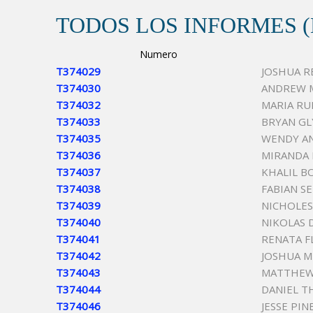
TODOS LOS INFORMES 
Numero
T374029
JOSHUA R
T374030
ANDREW 
T374032
MARIA RU
T374033
BRYAN G
T374035
WENDY AN
T374036
MIRANDA 
T374037
KHALIL B
T374038
FABIAN S
T374039
NICHOLE
T374040
NIKOLAS 
T374041
RENATA F
T374042
JOSHUA M
T374043
MATTHEW
T374044
DANIEL T
T374046
JESSE PIN