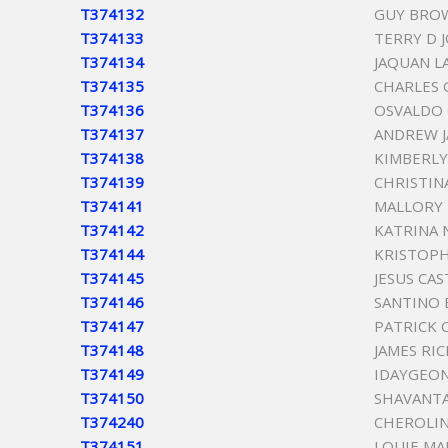
T374132
GUY BRO
T374133
TERRY D 
T374134
JAQUAN L
T374135
CHARLES 
T374136
OSVALDO 
T374137
ANDREW J
T374138
KIMBERLY
T374139
CHRISTIN
T374141
MALLORY
T374142
KATRINA 
T374144
KRISTOP
T374145
JESUS CA
T374146
SANTINO 
T374147
PATRICK 
T374148
JAMES RI
T374149
IDAYGEO
T374150
SHAVANTA
T374240
CHEROLIN
T374151
LOUIE MA