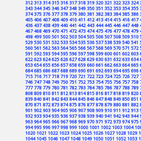
312
313
314
315
316
317
318
319
320
321
322
323
324
343
344
345
346
347
348
349
350
351
352
353
354
355
374
375
376
377
378
379
380
381
382
383
384
385
386
405
406
407
408
409
410
411
412
413
414
415
416
417
436
437
438
439
440
441
442
443
444
445
446
447
448
467
468
469
470
471
472
473
474
475
476
477
478
479
498
499
500
501
502
503
504
505
506
507
508
509
510
529
530
531
532
533
534
535
536
537
538
539
540
541
560
561
562
563
564
565
566
567
568
569
570
571
572
591
592
593
594
595
596
597
598
599
600
601
602
603
622
623
624
625
626
627
628
629
630
631
632
633
634
653
654
655
656
657
658
659
660
661
662
663
664
665
684
685
686
687
688
689
690
691
692
693
694
695
696
715
716
717
718
719
720
721
722
723
724
725
726
727
746
747
748
749
750
751
752
753
754
755
756
757
758
777
778
779
780
781
782
783
784
785
786
787
788
789
808
809
810
811
812
813
814
815
816
817
818
819
820
839
840
841
842
843
844
845
846
847
848
849
850
851
870
871
872
873
874
875
876
877
878
879
880
881
882
901
902
903
904
905
906
907
908
909
910
911
912
913
932
933
934
935
936
937
938
939
940
941
942
943
944
963
964
965
966
967
968
969
970
971
972
973
974
975
994
995
996
997
998
999
1000
1001
1002
1003
1004
10
1020
1021
1022
1023
1024
1025
1026
1027
1028
1029
1
1044
1045
1046
1047
1048
1049
1050
1051
1052
1053
1