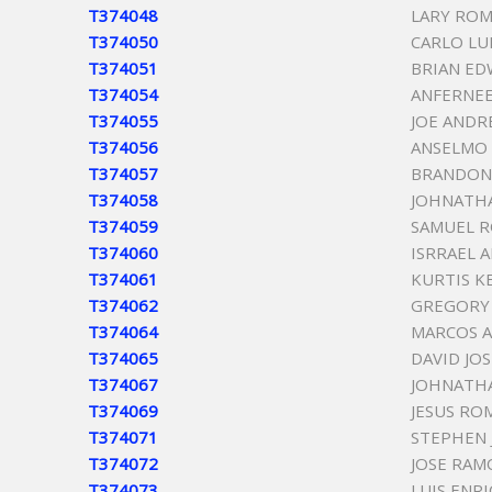
T374048
LARY ROM
T374050
CARLO LU
T374051
BRIAN ED
T374054
ANFERNEE
T374055
JOE ANDR
T374056
ANSELMO 
T374057
BRANDON 
T374058
JOHNATH
T374059
SAMUEL 
T374060
ISRRAEL 
T374061
KURTIS 
T374062
GREGORY
T374064
MARCOS 
T374065
DAVID JO
T374067
JOHNATHA
T374069
JESUS RO
T374071
STEPHEN 
T374072
JOSE RAM
T374073
LUIS ENR