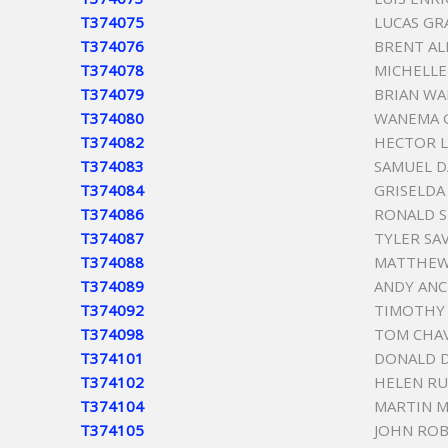
T374075
LUCAS GR
T374076
BRENT AL
T374078
MICHELLE
T374079
BRIAN W
T374080
WANEMA 
T374082
HECTOR 
T374083
SAMUEL D
T374084
GRISELDA
T374086
RONALD 
T374087
TYLER SA
T374088
MATTHEW 
T374089
ANDY AN
T374092
TIMOTHY 
T374098
TOM CHA
T374101
DONALD 
T374102
HELEN R
T374104
MARTIN 
T374105
JOHN ROB