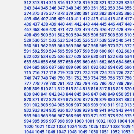
312
313
314
315
316
317
318
319
320
321
322
323
324
343
344
345
346
347
348
349
350
351
352
353
354
355
374
375
376
377
378
379
380
381
382
383
384
385
386
405
406
407
408
409
410
411
412
413
414
415
416
417
436
437
438
439
440
441
442
443
444
445
446
447
448
467
468
469
470
471
472
473
474
475
476
477
478
479
498
499
500
501
502
503
504
505
506
507
508
509
510
529
530
531
532
533
534
535
536
537
538
539
540
541
560
561
562
563
564
565
566
567
568
569
570
571
572
591
592
593
594
595
596
597
598
599
600
601
602
603
622
623
624
625
626
627
628
629
630
631
632
633
634
653
654
655
656
657
658
659
660
661
662
663
664
665
684
685
686
687
688
689
690
691
692
693
694
695
696
715
716
717
718
719
720
721
722
723
724
725
726
727
746
747
748
749
750
751
752
753
754
755
756
757
758
777
778
779
780
781
782
783
784
785
786
787
788
789
808
809
810
811
812
813
814
815
816
817
818
819
820
839
840
841
842
843
844
845
846
847
848
849
850
851
870
871
872
873
874
875
876
877
878
879
880
881
882
901
902
903
904
905
906
907
908
909
910
911
912
913
932
933
934
935
936
937
938
939
940
941
942
943
944
963
964
965
966
967
968
969
970
971
972
973
974
975
994
995
996
997
998
999
1000
1001
1002
1003
1004
10
1020
1021
1022
1023
1024
1025
1026
1027
1028
1029
1
1044
1045
1046
1047
1048
1049
1050
1051
1052
1053
1