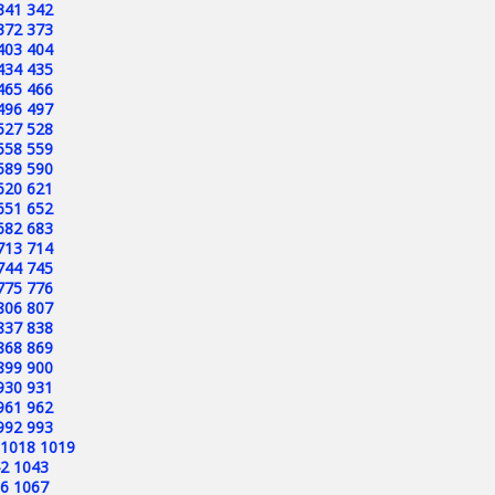
341
342
372
373
403
404
434
435
465
466
496
497
527
528
558
559
589
590
620
621
651
652
682
683
713
714
744
745
775
776
806
807
837
838
868
869
899
900
930
931
961
962
992
993
1018
1019
2
1043
6
1067