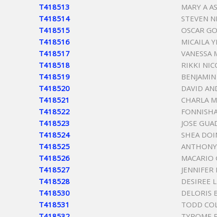
T418513
MARY A A
T418514
STEVEN N
T418515
OSCAR GO
T418516
MICAILA 
T418517
VANESSA 
T418518
RIKKI NIC
T418519
BENJAMIN
T418520
DAVID A
T418521
CHARLA M
T418522
FONNISHA
T418523
JOSE GUA
T418524
SHEA DOI
T418525
ANTHONY
T418526
MACARIO 
T418527
JENNIFER
T418528
DESIREE 
T418530
DELORIS 
T418531
TODD CO
T418532
TYROME P