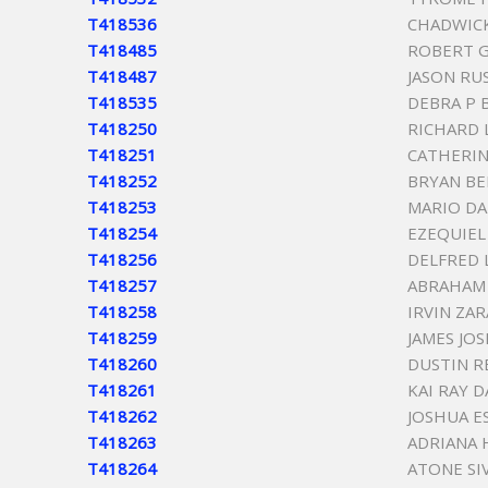
T418536
CHADWIC
T418485
ROBERT 
T418487
JASON RU
T418535
DEBRA P 
T418250
RICHARD 
T418251
CATHERI
T418252
BRYAN BE
T418253
MARIO D
T418254
EZEQUIEL
T418256
DELFRED 
T418257
ABRAHAM
T418258
IRVIN ZA
T418259
JAMES JO
T418260
DUSTIN R
T418261
KAI RAY 
T418262
JOSHUA E
T418263
ADRIANA 
T418264
ATONE SI