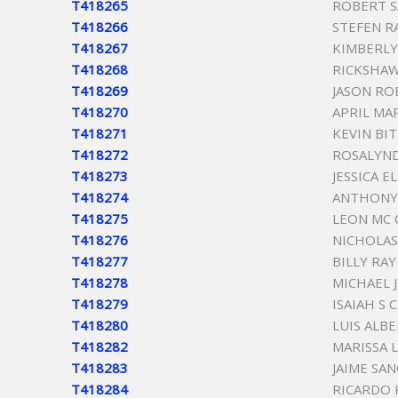
T418265
ROBERT 
T418266
STEFEN R
T418267
KIMBERL
T418268
RICKSHA
T418269
JASON RO
T418270
APRIL MA
T418271
KEVIN BI
T418272
ROSALYND
T418273
JESSICA E
T418274
ANTHONY
T418275
LEON MC 
T418276
NICHOLA
T418277
BILLY RAY
T418278
MICHAEL 
T418279
ISAIAH S
T418280
LUIS ALB
T418282
MARISSA 
T418283
JAIME SA
T418284
RICARDO 