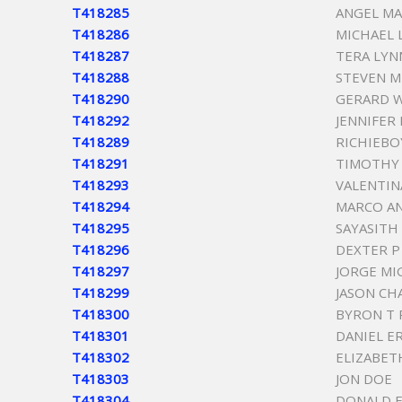
T418285
ANGEL MA
T418286
MICHAEL L
T418287
TERA LYN
T418288
STEVEN M
T418290
GERARD 
T418292
JENNIFER
T418289
RICHIEB
T418291
TIMOTHY
T418293
VALENTIN
T418294
MARCO AN
T418295
SAYASIT
T418296
DEXTER P
T418297
JORGE MI
T418299
JASON CH
T418300
BYRON T
T418301
DANIEL E
T418302
ELIZABET
T418303
JON DOE
T418304
DONALD E