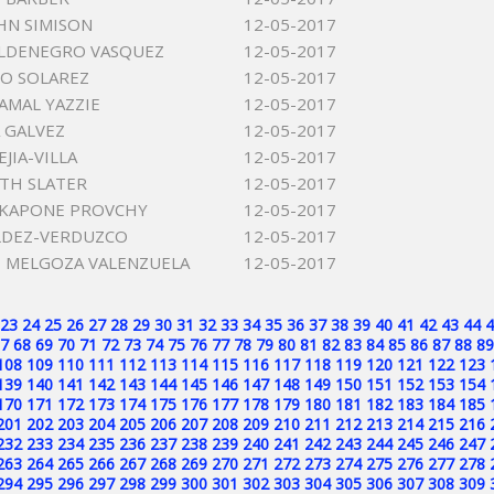
OHN SIMISON
12-05-2017
ALDENEGRO VASQUEZ
12-05-2017
NO SOLAREZ
12-05-2017
AMAL YAZZIE
12-05-2017
 GALVEZ
12-05-2017
JIA-VILLA
12-05-2017
ITH SLATER
12-05-2017
 KAPONE PROVCHY
12-05-2017
LDEZ-VERDUZCO
12-05-2017
 MELGOZA VALENZUELA
12-05-2017
23
24
25
26
27
28
29
30
31
32
33
34
35
36
37
38
39
40
41
42
43
44
4
7
68
69
70
71
72
73
74
75
76
77
78
79
80
81
82
83
84
85
86
87
88
89
108
109
110
111
112
113
114
115
116
117
118
119
120
121
122
123
139
140
141
142
143
144
145
146
147
148
149
150
151
152
153
154
170
171
172
173
174
175
176
177
178
179
180
181
182
183
184
185
201
202
203
204
205
206
207
208
209
210
211
212
213
214
215
216
232
233
234
235
236
237
238
239
240
241
242
243
244
245
246
247
263
264
265
266
267
268
269
270
271
272
273
274
275
276
277
278
294
295
296
297
298
299
300
301
302
303
304
305
306
307
308
309