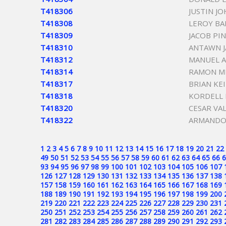
T418306
JUSTIN J
T418308
LEROY B
T418309
JACOB PI
T418310
ANTAWN J
T418312
MANUEL A
T418314
RAMON ME
T418317
BRIAN KE
T418318
KORDELL
T418320
CESAR VA
T418322
ARMANDO
1
2
3
4
5
6
7
8
9
10
11
12
13
14
15
16
17
18
19
20
21
22
49
50
51
52
53
54
55
56
57
58
59
60
61
62
63
64
65
66
6
93
94
95
96
97
98
99
100
101
102
103
104
105
106
107
126
127
128
129
130
131
132
133
134
135
136
137
138
157
158
159
160
161
162
163
164
165
166
167
168
169
188
189
190
191
192
193
194
195
196
197
198
199
200
219
220
221
222
223
224
225
226
227
228
229
230
231
250
251
252
253
254
255
256
257
258
259
260
261
262
281
282
283
284
285
286
287
288
289
290
291
292
293