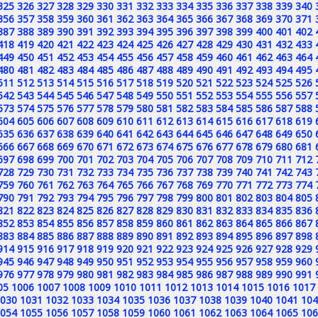
325
326
327
328
329
330
331
332
333
334
335
336
337
338
339
340
356
357
358
359
360
361
362
363
364
365
366
367
368
369
370
371
387
388
389
390
391
392
393
394
395
396
397
398
399
400
401
402
418
419
420
421
422
423
424
425
426
427
428
429
430
431
432
433
449
450
451
452
453
454
455
456
457
458
459
460
461
462
463
464
480
481
482
483
484
485
486
487
488
489
490
491
492
493
494
495
511
512
513
514
515
516
517
518
519
520
521
522
523
524
525
526
542
543
544
545
546
547
548
549
550
551
552
553
554
555
556
557
573
574
575
576
577
578
579
580
581
582
583
584
585
586
587
588
604
605
606
607
608
609
610
611
612
613
614
615
616
617
618
619
635
636
637
638
639
640
641
642
643
644
645
646
647
648
649
650
666
667
668
669
670
671
672
673
674
675
676
677
678
679
680
681
697
698
699
700
701
702
703
704
705
706
707
708
709
710
711
712
728
729
730
731
732
733
734
735
736
737
738
739
740
741
742
743
759
760
761
762
763
764
765
766
767
768
769
770
771
772
773
774
790
791
792
793
794
795
796
797
798
799
800
801
802
803
804
805
821
822
823
824
825
826
827
828
829
830
831
832
833
834
835
836
852
853
854
855
856
857
858
859
860
861
862
863
864
865
866
867
883
884
885
886
887
888
889
890
891
892
893
894
895
896
897
898
914
915
916
917
918
919
920
921
922
923
924
925
926
927
928
929
945
946
947
948
949
950
951
952
953
954
955
956
957
958
959
960
976
977
978
979
980
981
982
983
984
985
986
987
988
989
990
991
05
1006
1007
1008
1009
1010
1011
1012
1013
1014
1015
1016
1017
030
1031
1032
1033
1034
1035
1036
1037
1038
1039
1040
1041
104
054
1055
1056
1057
1058
1059
1060
1061
1062
1063
1064
1065
106