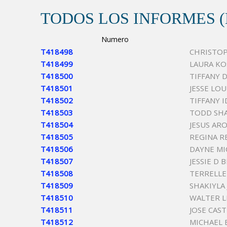
TODOS LOS INFORMES 
Numero
T418498
CHRISTO
T418499
LAURA KO
T418500
TIFFANY 
T418501
JESSE LOU
T418502
TIFFANY 
T418503
TODD SH
T418504
JESUS AR
T418505
REGINA R
T418506
DAYNE MI
T418507
JESSIE D
T418508
TERRELLE
T418509
SHAKIYLA
T418510
WALTER L
T418511
JOSE CAS
T418512
MICHAEL 