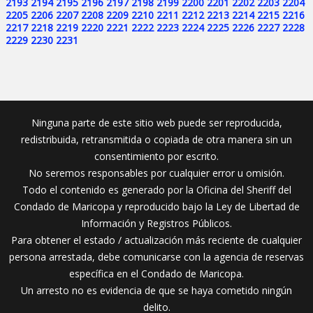
2193
2194
2195
2196
2197
2198
2199
2200
2201
2202
2203
2204
2205
2206
2207
2208
2209
2210
2211
2212
2213
2214
2215
2216
2217
2218
2219
2220
2221
2222
2223
2224
2225
2226
2227
2228
2229
2230
2231
Ninguna parte de este sitio web puede ser reproducida,
redistribuida, retransmitida o copiada de otra manera sin un
consentimiento por escrito.
No seremos responsables por cualquier error u omisión.
Todo el contenido es generado por la Oficina del Sheriff del
Condado de Maricopa y reproducido bajo la Ley de Libertad de
Información y Registros Públicos.
Para obtener el estado / actualización más reciente de cualquier
persona arrestada, debe comunicarse con la agencia de reservas
específica en el Condado de Maricopa.
Un arresto no es evidencia de que se haya cometido ningún
delito.