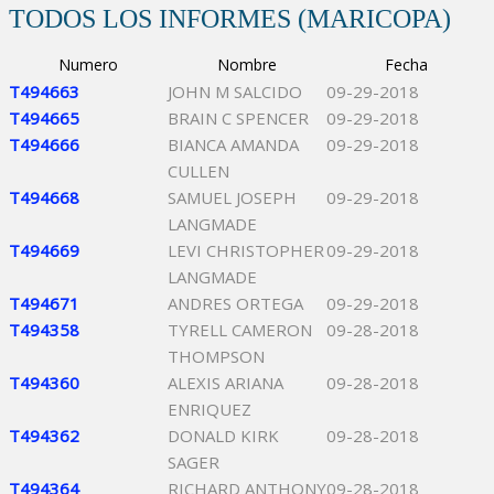
TODOS LOS INFORMES (MARICOPA)
Numero
Nombre
Fecha
T494663
JOHN M SALCIDO
09-29-2018
T494665
BRAIN C SPENCER
09-29-2018
T494666
BIANCA AMANDA
09-29-2018
CULLEN
T494668
SAMUEL JOSEPH
09-29-2018
LANGMADE
T494669
LEVI CHRISTOPHER
09-29-2018
LANGMADE
T494671
ANDRES ORTEGA
09-29-2018
T494358
TYRELL CAMERON
09-28-2018
THOMPSON
T494360
ALEXIS ARIANA
09-28-2018
ENRIQUEZ
T494362
DONALD KIRK
09-28-2018
SAGER
T494364
RICHARD ANTHONY
09-28-2018