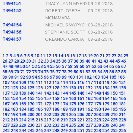
T494151
TRACY LYNN MYERS
09-28-2018
T494152
ROBERT JOSEPH
09-28-2018
MCNAMARA
T494154
MICHAEL S WYPYCH
09-28-2018
T494156
STEPHANIE SCOTT
09-28-2018
T494157
ORLANDO GARCIA
09-28-2018
1
2
3
4
5
6
7
8
9
10
11
12
13
14
15
16
17
18
19
20
21
22
23
24
25
26
27
28
29
30
31
32
33
34
35
36
37
38
39
40
41
42
43
44
45
46
47
48
49
50
51
52
53
54
55
56
57
58
59
60
61
62
63
64
65
66
67
68
69
70
71
72
73
74
75
76
77
78
79
80
81
82
83
84
85
86
87
88
89
90
91
92
93
94
95
96
97
98
99
100
101
102
103
104
105
106
107
108
109
110
111
112
113
114
115
116
117
118
119
120
121
122
123
124
125
126
127
128
129
130
131
132
133
134
135
136
137
138
139
140
141
142
143
144
145
146
147
148
149
150
151
152
153
154
155
156
157
158
159
160
161
162
163
164
165
166
167
168
169
170
171
172
173
174
175
176
177
178
179
180
181
182
183
184
185
186
187
188
189
190
191
192
193
194
195
196
197
198
199
200
201
202
203
204
205
206
207
208
209
210
211
212
213
214
215
216
217
218
219
220
221
222
223
224
225
226
227
228
229
230
231
232
233
234
235
236
237
238
239
240
241
242
243
244
245
246
247
248
249
250
251
252
253
254
255
256