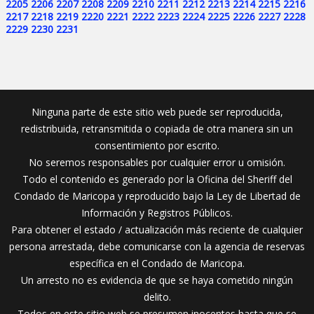
2205
2206
2207
2208
2209
2210
2211
2212
2213
2214
2215
2216
2217
2218
2219
2220
2221
2222
2223
2224
2225
2226
2227
2228
2229
2230
2231
Ninguna parte de este sitio web puede ser reproducida,
redistribuida, retransmitida o copiada de otra manera sin un
consentimiento por escrito.
No seremos responsables por cualquier error u omisión.
Todo el contenido es generado por la Oficina del Sheriff del
Condado de Maricopa y reproducido bajo la Ley de Libertad de
Información y Registros Públicos.
Para obtener el estado / actualización más reciente de cualquier
persona arrestada, debe comunicarse con la agencia de reservas
específica en el Condado de Maricopa.
Un arresto no es evidencia de que se haya cometido ningún
delito.
Todos en este sitio web se presumen inocentes hasta que se