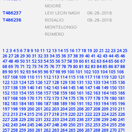
MOORE
T486237
LEVI LEON NASH
08-28-2018
T486238
ROSALIO
08-28-2018
MONTELONGO
ROMERO
1
2
3
4
5
6
7
8
9
10
11
12
13
14
15
16
17
18
19
20
21
22
23
24
25
26
27
28
29
30
31
32
33
34
35
36
37
38
39
40
41
42
43
44
45
46
47
48
49
50
51
52
53
54
55
56
57
58
59
60
61
62
63
64
65
66
67
68
69
70
71
72
73
74
75
76
77
78
79
80
81
82
83
84
85
86
87
88
89
90
91
92
93
94
95
96
97
98
99
100
101
102
103
104
105
106
107
108
109
110
111
112
113
114
115
116
117
118
119
120
121
122
123
124
125
126
127
128
129
130
131
132
133
134
135
136
137
138
139
140
141
142
143
144
145
146
147
148
149
150
151
152
153
154
155
156
157
158
159
160
161
162
163
164
165
166
167
168
169
170
171
172
173
174
175
176
177
178
179
180
181
182
183
184
185
186
187
188
189
190
191
192
193
194
195
196
197
198
199
200
201
202
203
204
205
206
207
208
209
210
211
212
213
214
215
216
217
218
219
220
221
222
223
224
225
226
227
228
229
230
231
232
233
234
235
236
237
238
239
240
241
242
243
244
245
246
247
248
249
250
251
252
253
254
255
256
257
258
259
260
261
262
263
264
265
266
267
268
269
270
271