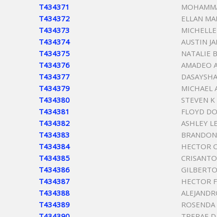
T434371
MOHAMMA
T434372
ELLAN MA
T434373
MICHELLE
T434374
AUSTIN J
T434375
NATALIE 
T434376
AMADEO 
T434377
DASAYSHA
T434379
MICHAEL 
T434380
STEVEN K
T434381
FLOYD DO
T434382
ASHLEY L
T434383
BRANDON
T434384
HECTOR O
T434385
CRISANTO
T434386
GILBERTO
T434387
HECTOR F
T434388
ALEJANDRO
T434389
ROSENDA 
T434390
TRERAE 