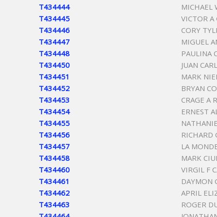
T434444
MICHAEL 
T434445
VICTOR A
T434446
CORY TYL
T434447
MIGUEL A
T434448
PAULINA 
T434450
JUAN CAR
T434451
MARK NIE
T434452
BRYAN CO
T434453
CRAGE A 
T434454
ERNEST A
T434455
NATHANIE
T434456
RICHARD
T434457
LA MONDE
T434458
MARK CI
T434460
VIRGIL F
T434461
DAYMON 
T434462
APRIL EL
T434463
ROGER D
T434464
JONATHAN