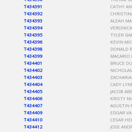
T434391
CATHY AN
T434392
CHRISTINA
T434393
ALEAH MA
T434394
VERONICA
T434395
TYLER GA
T434396
KEVIN MI
T434398
DONALD 
T434399
MACARIO
T434401
BRUCE DU
T434402
NICHOLAS
T434403
ZACHARIA
T434404
CADY LYN
T434405
JACOB AB
T434406
KRISTY N
T434407
AGUSTIN 
T434409
EDGAR V
T434410
CESAR HE
T434412
JOSE AND