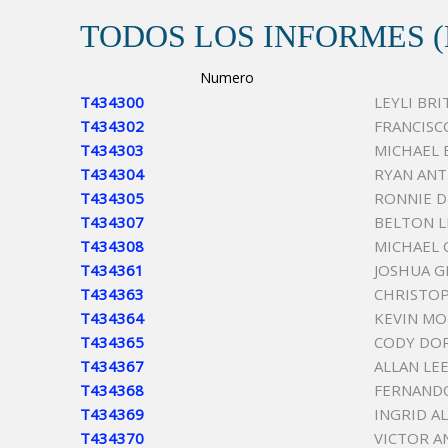
TODOS LOS INFORMES 
Numero
T434300
LEYLI BR
T434302
FRANCISC
T434303
MICHAEL 
T434304
RYAN AN
T434305
RONNIE 
T434307
BELTON 
T434308
MICHAEL 
T434361
JOSHUA G
T434363
CHRISTOP
T434364
KEVIN M
T434365
CODY DO
T434367
ALLAN LEE
T434368
FERNANDO
T434369
INGRID A
T434370
VICTOR 