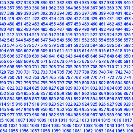
325
326
327
328
329
330
331
332
333
334
335
336
337
338
339
340
356
357
358
359
360
361
362
363
364
365
366
367
368
369
370
371
387
388
389
390
391
392
393
394
395
396
397
398
399
400
401
402
418
419
420
421
422
423
424
425
426
427
428
429
430
431
432
433
449
450
451
452
453
454
455
456
457
458
459
460
461
462
463
464
480
481
482
483
484
485
486
487
488
489
490
491
492
493
494
495
511
512
513
514
515
516
517
518
519
520
521
522
523
524
525
526
542
543
544
545
546
547
548
549
550
551
552
553
554
555
556
557
573
574
575
576
577
578
579
580
581
582
583
584
585
586
587
588
604
605
606
607
608
609
610
611
612
613
614
615
616
617
618
619
635
636
637
638
639
640
641
642
643
644
645
646
647
648
649
650
666
667
668
669
670
671
672
673
674
675
676
677
678
679
680
681
697
698
699
700
701
702
703
704
705
706
707
708
709
710
711
712
728
729
730
731
732
733
734
735
736
737
738
739
740
741
742
743
759
760
761
762
763
764
765
766
767
768
769
770
771
772
773
774
790
791
792
793
794
795
796
797
798
799
800
801
802
803
804
805
821
822
823
824
825
826
827
828
829
830
831
832
833
834
835
836
852
853
854
855
856
857
858
859
860
861
862
863
864
865
866
867
883
884
885
886
887
888
889
890
891
892
893
894
895
896
897
898
914
915
916
917
918
919
920
921
922
923
924
925
926
927
928
929
945
946
947
948
949
950
951
952
953
954
955
956
957
958
959
960
976
977
978
979
980
981
982
983
984
985
986
987
988
989
990
991
05
1006
1007
1008
1009
1010
1011
1012
1013
1014
1015
1016
1017
030
1031
1032
1033
1034
1035
1036
1037
1038
1039
1040
1041
104
054
1055
1056
1057
1058
1059
1060
1061
1062
1063
1064
1065
106