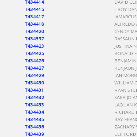
T434414
DAVID CL
T434415
TROY DAN
T434417
JAMARCU
T434418
ALFREDO 
T434420
CENDY MA
T434397
RASSAUN 
T434423
JUSTINA 
T434425
RONALD 
T434426
BENJAMIN
T434427
KENJAUN 
T434429
IAN MORR
T434430
WILLIAM 
T434431
RYAN STE
T434432
SARA JO A
T434433
LAQUAN 
T434434
RICHARD 
T434435
RAY FRAN
T434436
ZACHARY 
T434439
CLIFFORD