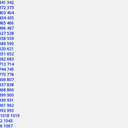
341
342
372
373
403
404
434
435
465
466
496
497
527
528
558
559
589
590
620
621
651
652
682
683
713
714
744
745
775
776
806
807
837
838
868
869
899
900
930
931
961
962
992
993
1018
1019
2
1043
6
1067