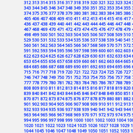
312
313
314
315
316
317
318
319
320
321
322
323
324
343
344
345
346
347
348
349
350
351
352
353
354
355
374
375
376
377
378
379
380
381
382
383
384
385
386
405
406
407
408
409
410
411
412
413
414
415
416
417
436
437
438
439
440
441
442
443
444
445
446
447
448
467
468
469
470
471
472
473
474
475
476
477
478
479
498
499
500
501
502
503
504
505
506
507
508
509
510
529
530
531
532
533
534
535
536
537
538
539
540
541
560
561
562
563
564
565
566
567
568
569
570
571
572
591
592
593
594
595
596
597
598
599
600
601
602
603
622
623
624
625
626
627
628
629
630
631
632
633
634
653
654
655
656
657
658
659
660
661
662
663
664
665
684
685
686
687
688
689
690
691
692
693
694
695
696
715
716
717
718
719
720
721
722
723
724
725
726
727
746
747
748
749
750
751
752
753
754
755
756
757
758
777
778
779
780
781
782
783
784
785
786
787
788
789
808
809
810
811
812
813
814
815
816
817
818
819
820
839
840
841
842
843
844
845
846
847
848
849
850
851
870
871
872
873
874
875
876
877
878
879
880
881
882
901
902
903
904
905
906
907
908
909
910
911
912
913
932
933
934
935
936
937
938
939
940
941
942
943
944
963
964
965
966
967
968
969
970
971
972
973
974
975
994
995
996
997
998
999
1000
1001
1002
1003
1004
10
1020
1021
1022
1023
1024
1025
1026
1027
1028
1029
1
1044
1045
1046
1047
1048
1049
1050
1051
1052
1053
1