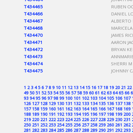
T434465
RUBEN O
T434466
DANIEL L
T434467
ALBERTO 
T434468
MARICELA
T434470
JAMES RI
T434471
AARON J
T434472
BRYAN KE
T434473
ANNMARIE
T434474
SHERRI M
T434475
JOHNNY C
1
2
3
4
5
6
7
8
9
10
11
12
13
14
15
16
17
18
19
20
21
22
49
50
51
52
53
54
55
56
57
58
59
60
61
62
63
64
65
66
6
93
94
95
96
97
98
99
100
101
102
103
104
105
106
107
126
127
128
129
130
131
132
133
134
135
136
137
138
157
158
159
160
161
162
163
164
165
166
167
168
169
188
189
190
191
192
193
194
195
196
197
198
199
200
219
220
221
222
223
224
225
226
227
228
229
230
231
250
251
252
253
254
255
256
257
258
259
260
261
262
281
282
283
284
285
286
287
288
289
290
291
292
293