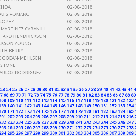
CHOA
02-08-2018
OUIS ROMANO
02-08-2018
LOPEZ
02-08-2018
 MARTINEZ CABANILL
02-08-2018
CHARD HENDRICKSON
02-08-2018
ACKSON YOUNG
02-08-2018
ITH BERRY
02-08-2018
 C BEAN-MEHLSEN
02-08-2018
 STONE
02-08-2018
ARLOS RODRIGUEZ
02-08-2018
23
24
25
26
27
28
29
30
31
32
33
34
35
36
37
38
39
40
41
42
43
44
4
7
68
69
70
71
72
73
74
75
76
77
78
79
80
81
82
83
84
85
86
87
88
89
108
109
110
111
112
113
114
115
116
117
118
119
120
121
122
123
139
140
141
142
143
144
145
146
147
148
149
150
151
152
153
154
170
171
172
173
174
175
176
177
178
179
180
181
182
183
184
185
201
202
203
204
205
206
207
208
209
210
211
212
213
214
215
216
232
233
234
235
236
237
238
239
240
241
242
243
244
245
246
247
263
264
265
266
267
268
269
270
271
272
273
274
275
276
277
278
294
295
296
297
298
299
300
301
302
303
304
305
306
307
308
309