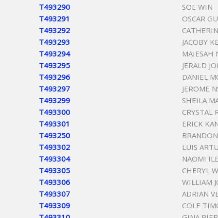
T493290
SOE WIN
T493291
OSCAR GU
T493292
CATHERIN
T493293
JACOBY KE
T493294
MAIESAH 
T493295
JERALD JO
T493296
DANIEL M
T493297
JEROME N
T493299
SHEILA M
T493300
CRYSTAL 
T493301
ERICK KA
T493250
BRANDON 
T493302
LUIS ART
T493304
NAOMI IL
T493305
CHERYL 
T493306
WILLIAM 
T493307
ADRIAN V
T493309
COLE TIM
T493310
GINA PIE