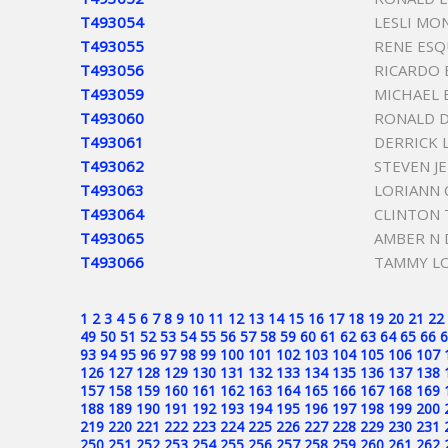
T493054
LESLI MO
T493055
RENE ESQ
T493056
RICARDO
T493059
MICHAEL
T493060
RONALD D
T493061
DERRICK 
T493062
STEVEN J
T493063
LORIANN 
T493064
CLINTON 
T493065
AMBER N 
T493066
TAMMY L
1
2
3
4
5
6
7
8
9
10
11
12
13
14
15
16
17
18
19
20
21
22
49
50
51
52
53
54
55
56
57
58
59
60
61
62
63
64
65
66
6
93
94
95
96
97
98
99
100
101
102
103
104
105
106
107
126
127
128
129
130
131
132
133
134
135
136
137
138
157
158
159
160
161
162
163
164
165
166
167
168
169
188
189
190
191
192
193
194
195
196
197
198
199
200
219
220
221
222
223
224
225
226
227
228
229
230
231
250
251
252
253
254
255
256
257
258
259
260
261
262