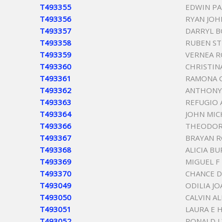
T493355
EDWIN PA
T493356
RYAN JOH
T493357
DARRYL B
T493358
RUBEN S
T493359
VERNEA R
T493360
CHRISTIN
T493361
RAMONA 
T493362
ANTHONY
T493363
REFUGIO 
T493364
JOHN MIC
T493366
THEODOR
T493367
BRAYAN R
T493368
ALICIA B
T493369
MIGUEL F
T493370
CHANCE 
T493049
ODILIA J
T493050
CALVIN A
T493051
LAURA E 
T493052
RONALD L