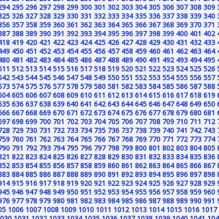
294
295
296
297
298
299
300
301
302
303
304
305
306
307
308
309
325
326
327
328
329
330
331
332
333
334
335
336
337
338
339
340
356
357
358
359
360
361
362
363
364
365
366
367
368
369
370
371
387
388
389
390
391
392
393
394
395
396
397
398
399
400
401
402
418
419
420
421
422
423
424
425
426
427
428
429
430
431
432
433
449
450
451
452
453
454
455
456
457
458
459
460
461
462
463
464
480
481
482
483
484
485
486
487
488
489
490
491
492
493
494
495
511
512
513
514
515
516
517
518
519
520
521
522
523
524
525
526
542
543
544
545
546
547
548
549
550
551
552
553
554
555
556
557
573
574
575
576
577
578
579
580
581
582
583
584
585
586
587
588
604
605
606
607
608
609
610
611
612
613
614
615
616
617
618
619
635
636
637
638
639
640
641
642
643
644
645
646
647
648
649
650
666
667
668
669
670
671
672
673
674
675
676
677
678
679
680
681
697
698
699
700
701
702
703
704
705
706
707
708
709
710
711
712
728
729
730
731
732
733
734
735
736
737
738
739
740
741
742
743
759
760
761
762
763
764
765
766
767
768
769
770
771
772
773
774
790
791
792
793
794
795
796
797
798
799
800
801
802
803
804
805
821
822
823
824
825
826
827
828
829
830
831
832
833
834
835
836
852
853
854
855
856
857
858
859
860
861
862
863
864
865
866
867
883
884
885
886
887
888
889
890
891
892
893
894
895
896
897
898
914
915
916
917
918
919
920
921
922
923
924
925
926
927
928
929
945
946
947
948
949
950
951
952
953
954
955
956
957
958
959
960
976
977
978
979
980
981
982
983
984
985
986
987
988
989
990
991
05
1006
1007
1008
1009
1010
1011
1012
1013
1014
1015
1016
1017
030
1031
1032
1033
1034
1035
1036
1037
1038
1039
1040
1041
104