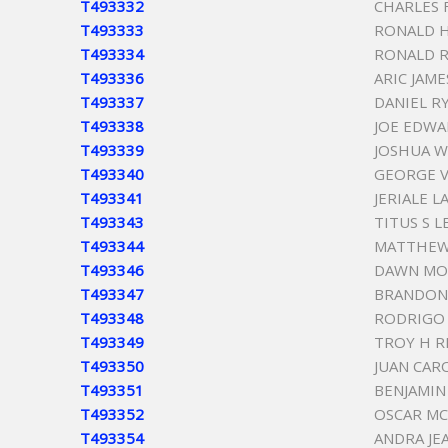
T493332
CHARLES 
T493333
RONALD H
T493334
RONALD 
T493336
ARIC JAME
T493337
DANIEL R
T493338
JOE EDWA
T493339
JOSHUA W
T493340
GEORGE 
T493341
JERIALE 
T493343
TITUS S L
T493344
MATTHEW
T493346
DAWN MO
T493347
BRANDON
T493348
RODRIGO 
T493349
TROY H 
T493350
JUAN CAR
T493351
BENJAMIN
T493352
OSCAR MC
T493354
ANDRA JE