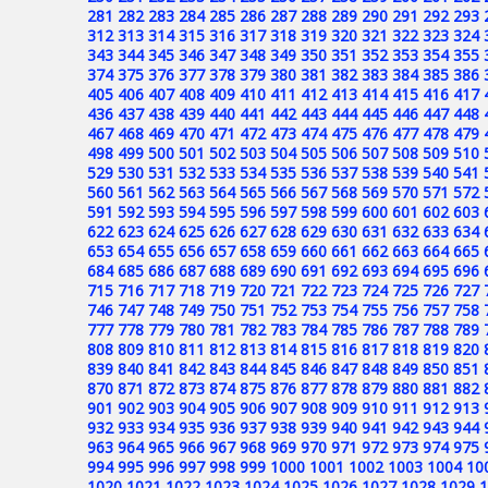
281
282
283
284
285
286
287
288
289
290
291
292
293
312
313
314
315
316
317
318
319
320
321
322
323
324
343
344
345
346
347
348
349
350
351
352
353
354
355
374
375
376
377
378
379
380
381
382
383
384
385
386
405
406
407
408
409
410
411
412
413
414
415
416
417
436
437
438
439
440
441
442
443
444
445
446
447
448
467
468
469
470
471
472
473
474
475
476
477
478
479
498
499
500
501
502
503
504
505
506
507
508
509
510
529
530
531
532
533
534
535
536
537
538
539
540
541
560
561
562
563
564
565
566
567
568
569
570
571
572
591
592
593
594
595
596
597
598
599
600
601
602
603
622
623
624
625
626
627
628
629
630
631
632
633
634
653
654
655
656
657
658
659
660
661
662
663
664
665
684
685
686
687
688
689
690
691
692
693
694
695
696
715
716
717
718
719
720
721
722
723
724
725
726
727
746
747
748
749
750
751
752
753
754
755
756
757
758
777
778
779
780
781
782
783
784
785
786
787
788
789
808
809
810
811
812
813
814
815
816
817
818
819
820
839
840
841
842
843
844
845
846
847
848
849
850
851
870
871
872
873
874
875
876
877
878
879
880
881
882
901
902
903
904
905
906
907
908
909
910
911
912
913
932
933
934
935
936
937
938
939
940
941
942
943
944
963
964
965
966
967
968
969
970
971
972
973
974
975
994
995
996
997
998
999
1000
1001
1002
1003
1004
10
1020
1021
1022
1023
1024
1025
1026
1027
1028
1029
1