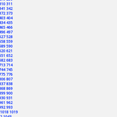
310
311
341
342
372
373
403
404
434
435
465
466
496
497
527
528
558
559
589
590
620
621
651
652
682
683
713
714
744
745
775
776
806
807
837
838
868
869
899
900
930
931
961
962
992
993
1018
1019
2
1043