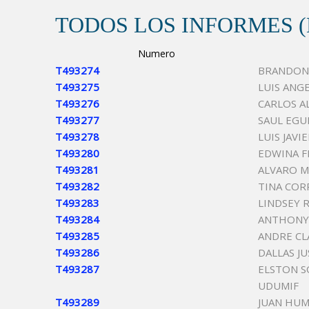
TODOS LOS INFORMES 
Numero
T493274
BRANDON
T493275
LUIS ANG
T493276
CARLOS A
T493277
SAUL EGU
T493278
LUIS JAVI
T493280
EDWINA F
T493281
ALVARO M
T493282
TINA COR
T493283
LINDSEY 
T493284
ANTHONY
T493285
ANDRE CL
T493286
DALLAS J
T493287
ELSTON 
UDUMIF
T493289
JUAN HUM