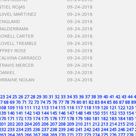
NTIEL ROJAS
09-24-2018
UIVEL MARTINEZ
09-24-2018
 ENGLAND
09-24-2018
 BALDERRAMA
09-24-2018
ONELL CARTER
09-24-2018
LOVELL TREMBLE
09-24-2018
EFFREY ROSE
09-24-2018
CALVINA CARRASCO
09-24-2018
TRAVIS MERCER
09-24-2018
DANIEL
09-24-2018
ORRAINE NOLAN
09-24-2018
23
24
25
26
27
28
29
30
31
32
33
34
35
36
37
38
39
40
41
42
43
44
4
7
68
69
70
71
72
73
74
75
76
77
78
79
80
81
82
83
84
85
86
87
88
89
108
109
110
111
112
113
114
115
116
117
118
119
120
121
122
123
139
140
141
142
143
144
145
146
147
148
149
150
151
152
153
154
170
171
172
173
174
175
176
177
178
179
180
181
182
183
184
185
201
202
203
204
205
206
207
208
209
210
211
212
213
214
215
216
232
233
234
235
236
237
238
239
240
241
242
243
244
245
246
247
263
264
265
266
267
268
269
270
271
272
273
274
275
276
277
278