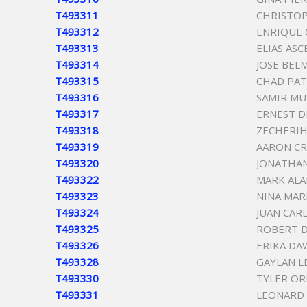
T493311
CHRISTO
T493312
ENRIQUE 
T493313
ELIAS ASC
T493314
JOSE BEL
T493315
CHAD PAT
T493316
SAMIR M
T493317
ERNEST D
T493318
ZECHERIH
T493319
AARON C
T493320
JONATHAN
T493322
MARK ALA
T493323
NINA MARI
T493324
JUAN CAR
T493325
ROBERT D
T493326
ERIKA DA
T493328
GAYLAN L
T493330
TYLER OR
T493331
LEONARD