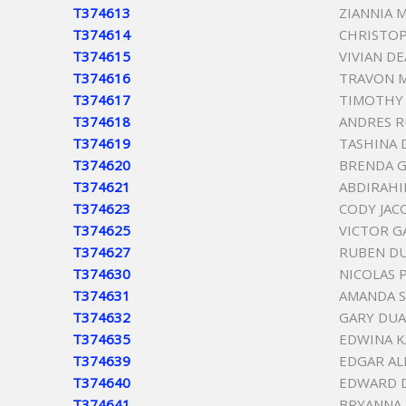
T374613
ZIANNIA 
T374614
CHRISTOP
T374615
VIVIAN D
T374616
TRAVON 
T374617
TIMOTHY 
T374618
ANDRES R
T374619
TASHINA 
T374620
BRENDA G
T374621
ABDIRAHI
T374623
CODY JAC
T374625
VICTOR G
T374627
RUBEN D
T374630
NICOLAS 
T374631
AMANDA S
T374632
GARY DUA
T374635
EDWINA K
T374639
EDGAR AL
T374640
EDWARD D
T374641
BRYANNA 