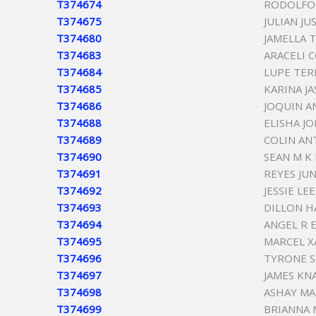
T374674
RODOLFO 
T374675
JULIAN JU
T374680
JAMELLA 
T374683
ARACELI 
T374684
LUPE TER
T374685
KARINA J
T374686
JOQUIN A
T374688
ELISHA J
T374689
COLIN A
T374690
SEAN M K 
T374691
REYES JU
T374692
JESSIE LE
T374693
DILLON H
T374694
ANGEL R 
T374695
MARCEL X
T374696
TYRONE S
T374697
JAMES KN
T374698
ASHAY MA
T374699
BRIANNA 