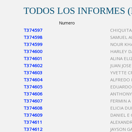
TODOS LOS INFORMES 
Numero
T374597
CHIQUITA
T374598
SAMUEL A
T374599
NOUR KHA
T374600
HARLEY D
T374601
ALINA EL
T374602
JUAN JOS
T374603
YVETTE C
T374604
ALFREDO 
T374605
EDUARDO 
T374606
ANTHONY
T374607
FERMIN A
T374608
ELICIA D
T374609
DANIEL E
T374611
ALEXANDR
T374612
JAYSON G