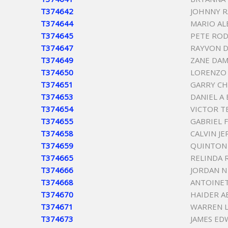
T374642
JOHNNY R
T374644
MARIO AL
T374645
PETE RO
T374647
RAYVON 
T374649
ZANE DA
T374650
LORENZO
T374651
GARRY C
T374653
DANIEL A
T374654
VICTOR 
T374655
GABRIEL 
T374658
CALVIN J
T374659
QUINTON
T374665
RELINDA 
T374666
JORDAN 
T374668
ANTOINET
T374670
HAIDER A
T374671
WARREN L
T374673
JAMES ED