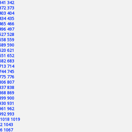
341
342
372
373
403
404
434
435
465
466
496
497
527
528
558
559
589
590
620
621
651
652
682
683
713
714
744
745
775
776
806
807
837
838
868
869
899
900
930
931
961
962
992
993
1018
1019
2
1043
6
1067