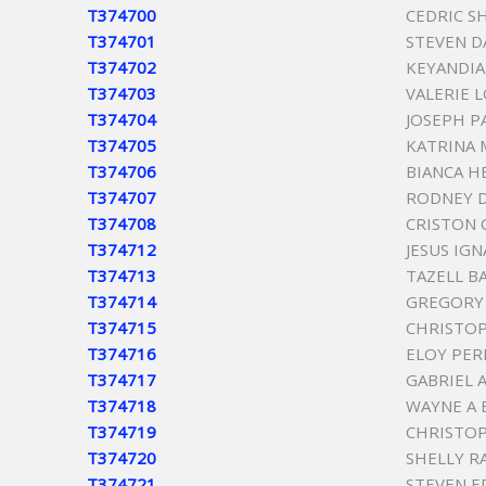
T374700
CEDRIC S
T374701
STEVEN D
T374702
KEYANDIA
T374703
VALERIE 
T374704
JOSEPH P
T374705
KATRINA 
T374706
BIANCA H
T374707
RODNEY 
T374708
CRISTON 
T374712
JESUS IGN
T374713
TAZELL B
T374714
GREGORY 
T374715
CHRISTOP
T374716
ELOY PER
T374717
GABRIEL 
T374718
WAYNE A 
T374719
CHRISTO
T374720
SHELLY R
T374721
STEVEN 