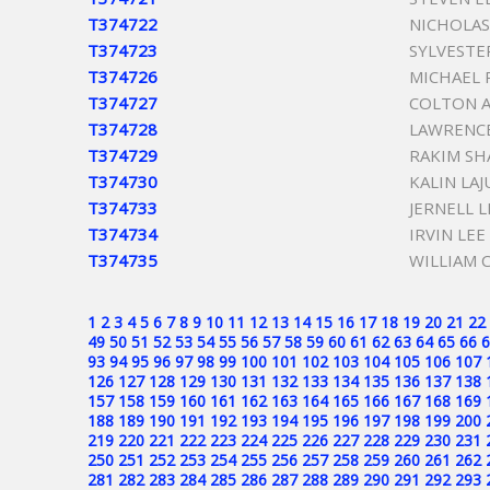
T374722
NICHOLAS
T374723
SYLVESTE
T374726
MICHAEL 
T374727
COLTON 
T374728
LAWRENCE
T374729
RAKIM S
T374730
KALIN LA
T374733
JERNELL 
T374734
IRVIN LE
T374735
WILLIAM 
1
2
3
4
5
6
7
8
9
10
11
12
13
14
15
16
17
18
19
20
21
22
49
50
51
52
53
54
55
56
57
58
59
60
61
62
63
64
65
66
6
93
94
95
96
97
98
99
100
101
102
103
104
105
106
107
126
127
128
129
130
131
132
133
134
135
136
137
138
157
158
159
160
161
162
163
164
165
166
167
168
169
188
189
190
191
192
193
194
195
196
197
198
199
200
219
220
221
222
223
224
225
226
227
228
229
230
231
250
251
252
253
254
255
256
257
258
259
260
261
262
281
282
283
284
285
286
287
288
289
290
291
292
293