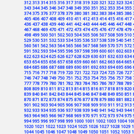
312
313
314
315
316
317
318
319
320
321
322
323
324
343
344
345
346
347
348
349
350
351
352
353
354
355
374
375
376
377
378
379
380
381
382
383
384
385
386
405
406
407
408
409
410
411
412
413
414
415
416
417
436
437
438
439
440
441
442
443
444
445
446
447
448
467
468
469
470
471
472
473
474
475
476
477
478
479
498
499
500
501
502
503
504
505
506
507
508
509
510
529
530
531
532
533
534
535
536
537
538
539
540
541
560
561
562
563
564
565
566
567
568
569
570
571
572
591
592
593
594
595
596
597
598
599
600
601
602
603
622
623
624
625
626
627
628
629
630
631
632
633
634
653
654
655
656
657
658
659
660
661
662
663
664
665
684
685
686
687
688
689
690
691
692
693
694
695
696
715
716
717
718
719
720
721
722
723
724
725
726
727
746
747
748
749
750
751
752
753
754
755
756
757
758
777
778
779
780
781
782
783
784
785
786
787
788
789
808
809
810
811
812
813
814
815
816
817
818
819
820
839
840
841
842
843
844
845
846
847
848
849
850
851
870
871
872
873
874
875
876
877
878
879
880
881
882
901
902
903
904
905
906
907
908
909
910
911
912
913
932
933
934
935
936
937
938
939
940
941
942
943
944
963
964
965
966
967
968
969
970
971
972
973
974
975
994
995
996
997
998
999
1000
1001
1002
1003
1004
10
1020
1021
1022
1023
1024
1025
1026
1027
1028
1029
1
1044
1045
1046
1047
1048
1049
1050
1051
1052
1053
1