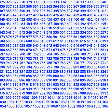
325
326
327
328
329
330
331
332
333
334
335
336
337
338
339
340
356
357
358
359
360
361
362
363
364
365
366
367
368
369
370
371
387
388
389
390
391
392
393
394
395
396
397
398
399
400
401
402
418
419
420
421
422
423
424
425
426
427
428
429
430
431
432
433
449
450
451
452
453
454
455
456
457
458
459
460
461
462
463
464
480
481
482
483
484
485
486
487
488
489
490
491
492
493
494
495
511
512
513
514
515
516
517
518
519
520
521
522
523
524
525
526
542
543
544
545
546
547
548
549
550
551
552
553
554
555
556
557
573
574
575
576
577
578
579
580
581
582
583
584
585
586
587
588
604
605
606
607
608
609
610
611
612
613
614
615
616
617
618
619
635
636
637
638
639
640
641
642
643
644
645
646
647
648
649
650
666
667
668
669
670
671
672
673
674
675
676
677
678
679
680
681
697
698
699
700
701
702
703
704
705
706
707
708
709
710
711
712
728
729
730
731
732
733
734
735
736
737
738
739
740
741
742
743
759
760
761
762
763
764
765
766
767
768
769
770
771
772
773
774
790
791
792
793
794
795
796
797
798
799
800
801
802
803
804
805
821
822
823
824
825
826
827
828
829
830
831
832
833
834
835
836
852
853
854
855
856
857
858
859
860
861
862
863
864
865
866
867
883
884
885
886
887
888
889
890
891
892
893
894
895
896
897
898
914
915
916
917
918
919
920
921
922
923
924
925
926
927
928
929
945
946
947
948
949
950
951
952
953
954
955
956
957
958
959
960
976
977
978
979
980
981
982
983
984
985
986
987
988
989
990
991
05
1006
1007
1008
1009
1010
1011
1012
1013
1014
1015
1016
1017
030
1031
1032
1033
1034
1035
1036
1037
1038
1039
1040
1041
104
054
1055
1056
1057
1058
1059
1060
1061
1062
1063
1064
1065
106