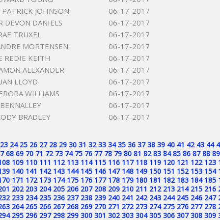
 PATRICK JOHNSON
06-17-2017
R DEVON DANIELS
06-17-2017
RAE TRUXEL
06-17-2017
ANDRE MORTENSEN
06-17-2017
 REDIE KEITH
06-17-2017
HAMON ALEXANDER
06-17-2017
JUAN LLOYD
06-17-2017
LERORA WILLIAMS
06-17-2017
E BENNALLEY
06-17-2017
CODY BRADLEY
06-17-2017
23
24
25
26
27
28
29
30
31
32
33
34
35
36
37
38
39
40
41
42
43
44
4
7
68
69
70
71
72
73
74
75
76
77
78
79
80
81
82
83
84
85
86
87
88
89
108
109
110
111
112
113
114
115
116
117
118
119
120
121
122
123
139
140
141
142
143
144
145
146
147
148
149
150
151
152
153
154
170
171
172
173
174
175
176
177
178
179
180
181
182
183
184
185
201
202
203
204
205
206
207
208
209
210
211
212
213
214
215
216
232
233
234
235
236
237
238
239
240
241
242
243
244
245
246
247
263
264
265
266
267
268
269
270
271
272
273
274
275
276
277
278
294
295
296
297
298
299
300
301
302
303
304
305
306
307
308
309