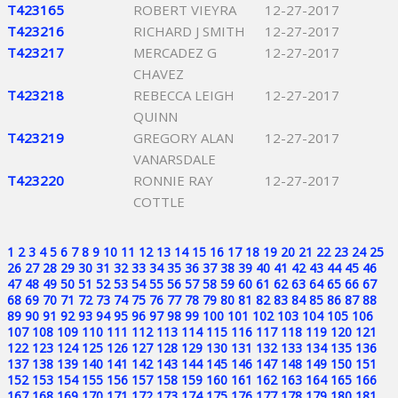
T423165
ROBERT VIEYRA
12-27-2017
T423216
RICHARD J SMITH
12-27-2017
T423217
MERCADEZ G
12-27-2017
CHAVEZ
T423218
REBECCA LEIGH
12-27-2017
QUINN
T423219
GREGORY ALAN
12-27-2017
VANARSDALE
T423220
RONNIE RAY
12-27-2017
COTTLE
1
2
3
4
5
6
7
8
9
10
11
12
13
14
15
16
17
18
19
20
21
22
23
24
25
26
27
28
29
30
31
32
33
34
35
36
37
38
39
40
41
42
43
44
45
46
47
48
49
50
51
52
53
54
55
56
57
58
59
60
61
62
63
64
65
66
67
68
69
70
71
72
73
74
75
76
77
78
79
80
81
82
83
84
85
86
87
88
89
90
91
92
93
94
95
96
97
98
99
100
101
102
103
104
105
106
107
108
109
110
111
112
113
114
115
116
117
118
119
120
121
122
123
124
125
126
127
128
129
130
131
132
133
134
135
136
137
138
139
140
141
142
143
144
145
146
147
148
149
150
151
152
153
154
155
156
157
158
159
160
161
162
163
164
165
166
167
168
169
170
171
172
173
174
175
176
177
178
179
180
181