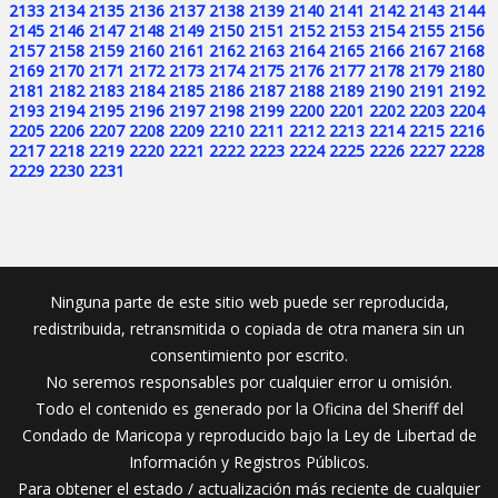
2133
2134
2135
2136
2137
2138
2139
2140
2141
2142
2143
2144
2145
2146
2147
2148
2149
2150
2151
2152
2153
2154
2155
2156
2157
2158
2159
2160
2161
2162
2163
2164
2165
2166
2167
2168
2169
2170
2171
2172
2173
2174
2175
2176
2177
2178
2179
2180
2181
2182
2183
2184
2185
2186
2187
2188
2189
2190
2191
2192
2193
2194
2195
2196
2197
2198
2199
2200
2201
2202
2203
2204
2205
2206
2207
2208
2209
2210
2211
2212
2213
2214
2215
2216
2217
2218
2219
2220
2221
2222
2223
2224
2225
2226
2227
2228
2229
2230
2231
Ninguna parte de este sitio web puede ser reproducida,
redistribuida, retransmitida o copiada de otra manera sin un
consentimiento por escrito.
No seremos responsables por cualquier error u omisión.
Todo el contenido es generado por la Oficina del Sheriff del
Condado de Maricopa y reproducido bajo la Ley de Libertad de
Información y Registros Públicos.
Para obtener el estado / actualización más reciente de cualquier