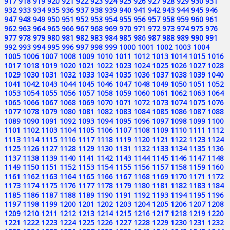
917
918
919
920
921
922
923
924
925
926
927
928
929
930
931
932
933
934
935
936
937
938
939
940
941
942
943
944
945
946
947
948
949
950
951
952
953
954
955
956
957
958
959
960
961
962
963
964
965
966
967
968
969
970
971
972
973
974
975
976
977
978
979
980
981
982
983
984
985
986
987
988
989
990
991
992
993
994
995
996
997
998
999
1000
1001
1002
1003
1004
1005
1006
1007
1008
1009
1010
1011
1012
1013
1014
1015
1016
1017
1018
1019
1020
1021
1022
1023
1024
1025
1026
1027
1028
1029
1030
1031
1032
1033
1034
1035
1036
1037
1038
1039
1040
1041
1042
1043
1044
1045
1046
1047
1048
1049
1050
1051
1052
1053
1054
1055
1056
1057
1058
1059
1060
1061
1062
1063
1064
1065
1066
1067
1068
1069
1070
1071
1072
1073
1074
1075
1076
1077
1078
1079
1080
1081
1082
1083
1084
1085
1086
1087
1088
1089
1090
1091
1092
1093
1094
1095
1096
1097
1098
1099
1100
1101
1102
1103
1104
1105
1106
1107
1108
1109
1110
1111
1112
1113
1114
1115
1116
1117
1118
1119
1120
1121
1122
1123
1124
1125
1126
1127
1128
1129
1130
1131
1132
1133
1134
1135
1136
1137
1138
1139
1140
1141
1142
1143
1144
1145
1146
1147
1148
1149
1150
1151
1152
1153
1154
1155
1156
1157
1158
1159
1160
1161
1162
1163
1164
1165
1166
1167
1168
1169
1170
1171
1172
1173
1174
1175
1176
1177
1178
1179
1180
1181
1182
1183
1184
1185
1186
1187
1188
1189
1190
1191
1192
1193
1194
1195
1196
1197
1198
1199
1200
1201
1202
1203
1204
1205
1206
1207
1208
1209
1210
1211
1212
1213
1214
1215
1216
1217
1218
1219
1220
1221
1222
1223
1224
1225
1226
1227
1228
1229
1230
1231
1232