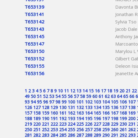
T653139
Davonta B
T653141
Jonathan R
T653142
Sylvia Tso
T653143
Jacob Dale
T653145
Anthony J
T653147
Marcoanto
T653150
Marylou L
T653152
Gilbert Ga
T653155
Deleon Isi
T653156
Jeanette A
1
2
3
4
5
6
7
8
9
10
11
12
13
14
15
16
17
18
19
20
21
22
49
50
51
52
53
54
55
56
57
58
59
60
61
62
63
64
65
66
6
93
94
95
96
97
98
99
100
101
102
103
104
105
106
107
126
127
128
129
130
131
132
133
134
135
136
137
138
157
158
159
160
161
162
163
164
165
166
167
168
169
188
189
190
191
192
193
194
195
196
197
198
199
200
219
220
221
222
223
224
225
226
227
228
229
230
231
250
251
252
253
254
255
256
257
258
259
260
261
262
281
282
283
284
285
286
287
288
289
290
291
292
293