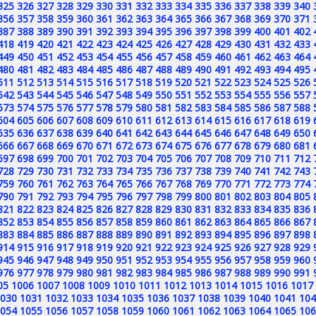
325
326
327
328
329
330
331
332
333
334
335
336
337
338
339
340
356
357
358
359
360
361
362
363
364
365
366
367
368
369
370
371
387
388
389
390
391
392
393
394
395
396
397
398
399
400
401
402
418
419
420
421
422
423
424
425
426
427
428
429
430
431
432
433
449
450
451
452
453
454
455
456
457
458
459
460
461
462
463
464
480
481
482
483
484
485
486
487
488
489
490
491
492
493
494
495
511
512
513
514
515
516
517
518
519
520
521
522
523
524
525
526
542
543
544
545
546
547
548
549
550
551
552
553
554
555
556
557
573
574
575
576
577
578
579
580
581
582
583
584
585
586
587
588
604
605
606
607
608
609
610
611
612
613
614
615
616
617
618
619
635
636
637
638
639
640
641
642
643
644
645
646
647
648
649
650
666
667
668
669
670
671
672
673
674
675
676
677
678
679
680
681
697
698
699
700
701
702
703
704
705
706
707
708
709
710
711
712
728
729
730
731
732
733
734
735
736
737
738
739
740
741
742
743
759
760
761
762
763
764
765
766
767
768
769
770
771
772
773
774
790
791
792
793
794
795
796
797
798
799
800
801
802
803
804
805
821
822
823
824
825
826
827
828
829
830
831
832
833
834
835
836
852
853
854
855
856
857
858
859
860
861
862
863
864
865
866
867
883
884
885
886
887
888
889
890
891
892
893
894
895
896
897
898
914
915
916
917
918
919
920
921
922
923
924
925
926
927
928
929
945
946
947
948
949
950
951
952
953
954
955
956
957
958
959
960
976
977
978
979
980
981
982
983
984
985
986
987
988
989
990
991
05
1006
1007
1008
1009
1010
1011
1012
1013
1014
1015
1016
1017
030
1031
1032
1033
1034
1035
1036
1037
1038
1039
1040
1041
104
054
1055
1056
1057
1058
1059
1060
1061
1062
1063
1064
1065
106