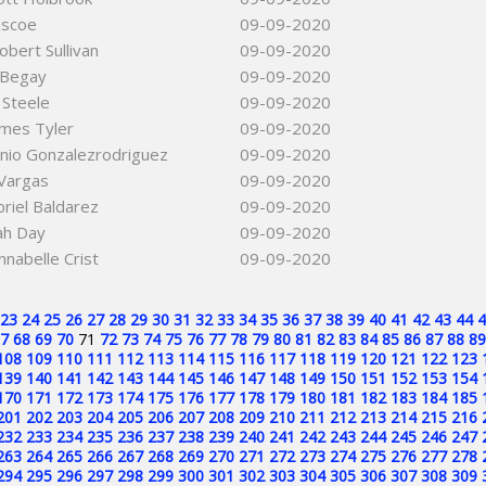
iscoe
09-09-2020
obert Sullivan
09-09-2020
 Begay
09-09-2020
 Steele
09-09-2020
ames Tyler
09-09-2020
nio Gonzalezrodriguez
09-09-2020
 Vargas
09-09-2020
briel Baldarez
09-09-2020
ah Day
09-09-2020
nnabelle Crist
09-09-2020
23
24
25
26
27
28
29
30
31
32
33
34
35
36
37
38
39
40
41
42
43
44
4
7
68
69
70
71
72
73
74
75
76
77
78
79
80
81
82
83
84
85
86
87
88
89
108
109
110
111
112
113
114
115
116
117
118
119
120
121
122
123
139
140
141
142
143
144
145
146
147
148
149
150
151
152
153
154
170
171
172
173
174
175
176
177
178
179
180
181
182
183
184
185
201
202
203
204
205
206
207
208
209
210
211
212
213
214
215
216
232
233
234
235
236
237
238
239
240
241
242
243
244
245
246
247
263
264
265
266
267
268
269
270
271
272
273
274
275
276
277
278
294
295
296
297
298
299
300
301
302
303
304
305
306
307
308
309