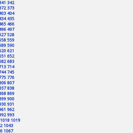
341
342
372
373
403
404
434
435
465
466
496
497
527
528
558
559
589
590
620
621
651
652
682
683
713
714
744
745
775
776
806
807
837
838
868
869
899
900
930
931
961
962
992
993
1018
1019
2
1043
6
1067