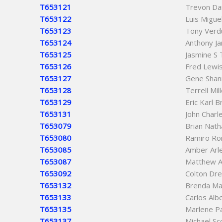
T653121
Trevon Dar
T653122
Luis Migue
T653123
Tony Verd
T653124
Anthony J
T653125
Jasmine S
T653126
Fred Lewi
T653127
Gene Shan
T653128
Terrell Mil
T653129
Eric Karl 
T653131
John Char
T653079
Brian Nath
T653080
Ramiro Ro
T653085
Amber Arle
T653087
Matthew A
T653092
Colton Dr
T653132
Brenda M
T653133
Carlos Albe
T653135
Marlene P
T653137
Michael Sc