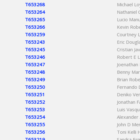
T653268
Michael L
T653264
Nathaniel
T653265
Lucio Man
T653266
Kevin Robe
T653259
Courtney L
T653243
Eric Dougl
T653245
Cristian Ja
T653246
Robert E 
T653247
Joenathan
T653248
Benny Mar
T653249
Brian Robe
T653250
Fernando 
T653251
Deniko Ver
T653252
Jonathan F
T653253
Luis Vasqu
T653254
Alexander 
T653255
John D Mer
T653256
Toni Kelli
T653219
Sandra Er