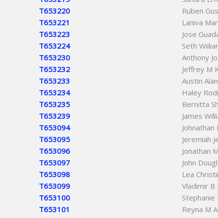
T653220
Ruben Gus
T653221
Laniva Mar
T653223
Jose Guad
T653224
Seth Wiili
T653230
Anthony Jo
T653232
Jeffrey M K
T653233
Austin Al
T653234
Haley Rod
T653235
Bernitta S
T653239
James Will
T653094
Johnathan 
T653095
Jeremiah J
T653096
Jonathan 
T653097
John Doug
T653098
Lea Christ
T653099
Vladimir B
T653100
Stephanie 
T653101
Reyna M A