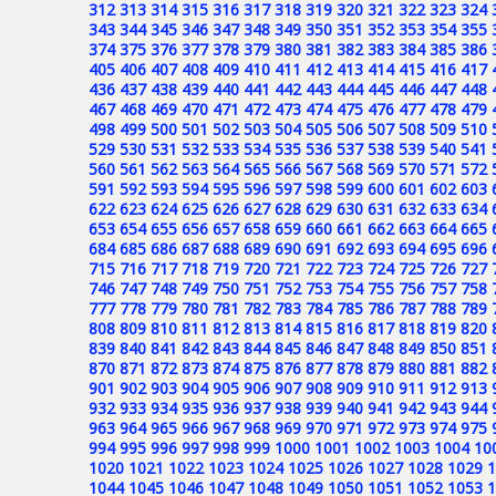
312
313
314
315
316
317
318
319
320
321
322
323
324
343
344
345
346
347
348
349
350
351
352
353
354
355
374
375
376
377
378
379
380
381
382
383
384
385
386
405
406
407
408
409
410
411
412
413
414
415
416
417
436
437
438
439
440
441
442
443
444
445
446
447
448
467
468
469
470
471
472
473
474
475
476
477
478
479
498
499
500
501
502
503
504
505
506
507
508
509
510
529
530
531
532
533
534
535
536
537
538
539
540
541
560
561
562
563
564
565
566
567
568
569
570
571
572
591
592
593
594
595
596
597
598
599
600
601
602
603
622
623
624
625
626
627
628
629
630
631
632
633
634
653
654
655
656
657
658
659
660
661
662
663
664
665
684
685
686
687
688
689
690
691
692
693
694
695
696
715
716
717
718
719
720
721
722
723
724
725
726
727
746
747
748
749
750
751
752
753
754
755
756
757
758
777
778
779
780
781
782
783
784
785
786
787
788
789
808
809
810
811
812
813
814
815
816
817
818
819
820
839
840
841
842
843
844
845
846
847
848
849
850
851
870
871
872
873
874
875
876
877
878
879
880
881
882
901
902
903
904
905
906
907
908
909
910
911
912
913
932
933
934
935
936
937
938
939
940
941
942
943
944
963
964
965
966
967
968
969
970
971
972
973
974
975
994
995
996
997
998
999
1000
1001
1002
1003
1004
10
1020
1021
1022
1023
1024
1025
1026
1027
1028
1029
1
1044
1045
1046
1047
1048
1049
1050
1051
1052
1053
1