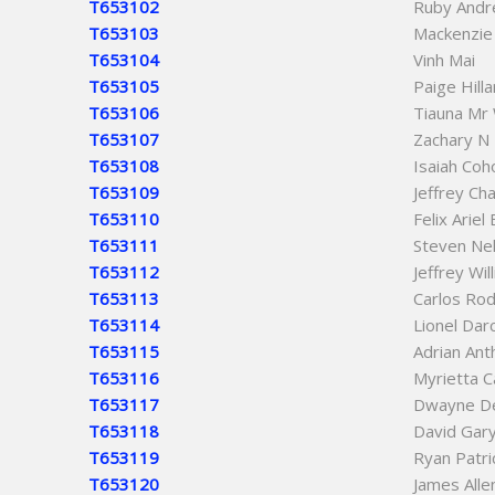
T653102
Ruby Andr
T653103
Mackenzie
T653104
Vinh Mai
T653105
Paige Hillar
T653106
Tiauna Mr 
T653107
Zachary N
T653108
Isaiah Coh
T653109
Jeffrey Ch
T653110
Felix Ariel
T653111
Steven Nel
T653112
Jeffrey Wil
T653113
Carlos Ro
T653114
Lionel Dar
T653115
Adrian Ant
T653116
Myrietta C
T653117
Dwayne D
T653118
David Gar
T653119
Ryan Patri
T653120
James Alle