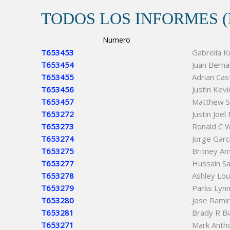
TODOS LOS INFORMES 
Numero
T653453
Gabrella K
T653454
Juan Berna
T653455
Adrian Cast
T653456
Justin Kevi
T653457
Matthew S
T653272
Justin Joe
T653273
Ronald C W
T653274
Jorge Garc
T653275
Britney A
T653277
Hussain Sa
T653278
Ashley Lou
T653279
Parks Lyn
T653280
Jose Ramir
T653281
Brady R Bi
T653271
Mark Anth